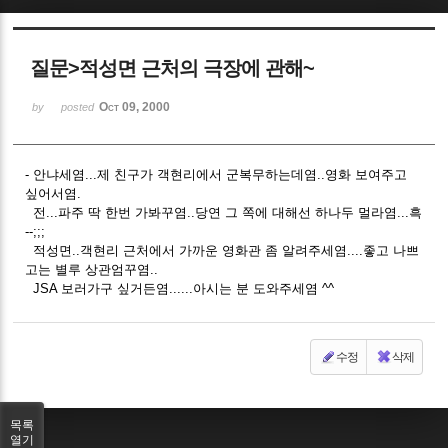
Sketchbook5, 스케치북5
질문>적성면 근처의 극장에 관해~
Oct 09, 2000
by
posted
- 안냐세염...제 친구가 객현리에서 군복무하는데염..영화 보여주고
Sketchbook5, 스케치북5
싶어서염.
전...파주 딱 한번 가봐꾸염..당연 그 쪽에 대해선 하나두 멀라염...흑
--;;;
적성면..객현리 근처에서 가까운 영화관 좀 알려주세염....좋고 나쁘
고는 별루 상관엄꾸염..
JSA 보러가구 싶거든염......아시는 분 도와주세염 ^^
수정
삭제
목록
열기