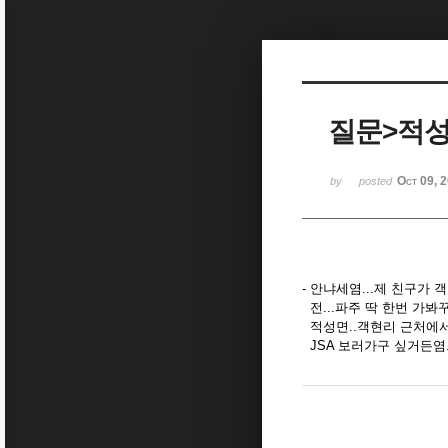
Sketchbook5, 스케치북5
질문>적성
Sketchbook5, 스케치북5
Oct 09, 
by
posted
- 안냐세염...제 친구가
전...파주 딱 한번 가봐꾸염
적성면..객현리 근처에서 
JSA 보러가구 싶거든염..