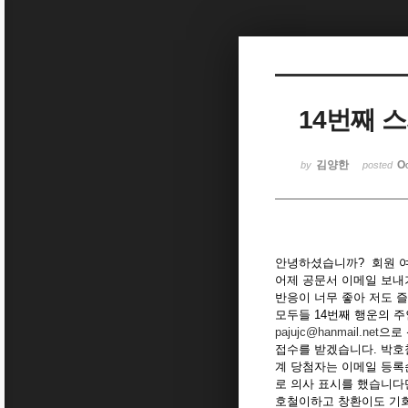
Sketchbook5, 스케치북5
14번째 
Sketchbook5, 스케치북5
김양한
O
by
posted
안녕하셨습니까? 회원 여
어제 공문서 이메일 보내기
반응이 너무 좋아 저도 
모두들 14번째 행운의 
pajujc@hanmail.net
으로
접수를 받겠습니다. 박호
계 당첨자는 이메일 등록
로 의사 표시를 했습니다
호철이하고 창환이도 기회