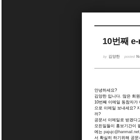
Sketchbook5, 스케치북5
10번째 e
Sketchbook5, 스케치북5
김양한
N
by
posted
안녕하세요?
김양한 입니다. 많은 회
10번째 이메일 동참자가
으로 이메일 보내세요? 
까?
공문서 이메일로 받겠다고
모든일들이 홍보기간이 
에는
pajujc@hanmail.net
서 확실히 하기위해 공문