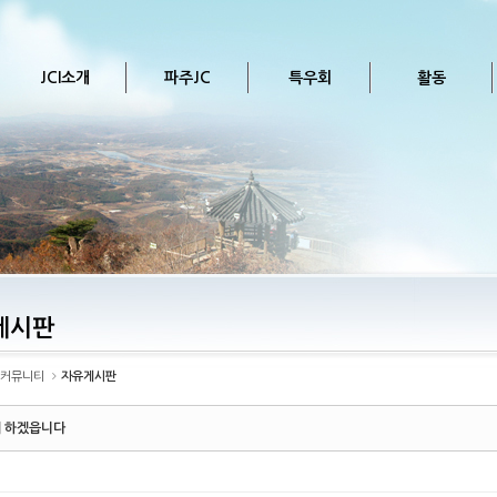
JCI소개
파주JC
특우회
활동
게시판
커뮤니티
자유게시판
 하겠읍니다