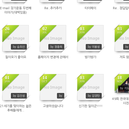
E-mail 갖기운동 두번째
Re..추카추카
타이페이
Re.. 정답입
이야기(대박있음)
26
02
03
03
JUL
JUL
JUN
JUN
No Image
No Image
No Image
No I
1805
1805
1805
1
by 송희선
by 정용욱
by 이봉성
b
칠이오가 좋아요
홈페이지 변경에 관해서
방가방가
저도 
01
14
03
18
JAN
OCT
JUN
NOV
No Image
No Image
No Image
by 지
1802
1802
1801
1
by 김진성
by
by 김양한
49회 전국
사진
21세기를 맞이하는 젋은
고생하셨습니다
신기한 일이군!!!!
후배들에게...