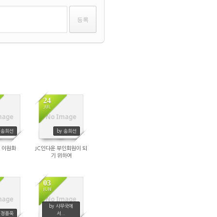
24
JUL
mage
No Image
813
1812
y 송희선
by 송희선
 이원화
JC인다운 부인회원이 되
기 위하여
03
JUN
mage
No Image
808
1806
by 사무국에
y 정용욱
서...