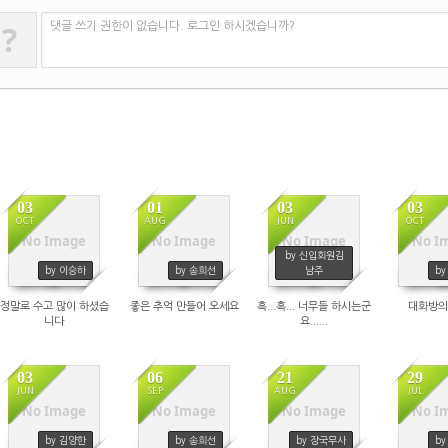
?
댓글 쓰기 권한이 없습니다. 로그인 하시겠습니까?
03
01
03
03
OCT
AUG
JUN
OCT
No Image
No Image
No Image
No I
1817
1816
1815
1
by 신입회원김
by 이승하
by 송희선
남주
b
정말로 수고 많이 하셨습
좋은 추억 만들어 오세요
흑...흑... 너무들 하시는군
대화방의
니다
요......
03
06
21
29
JUN
SEP
AUG
JUL
No Image
No Image
No Image
No I
1812
1811
1808
1
by 김양한
by 송희선
by 장국무사
b