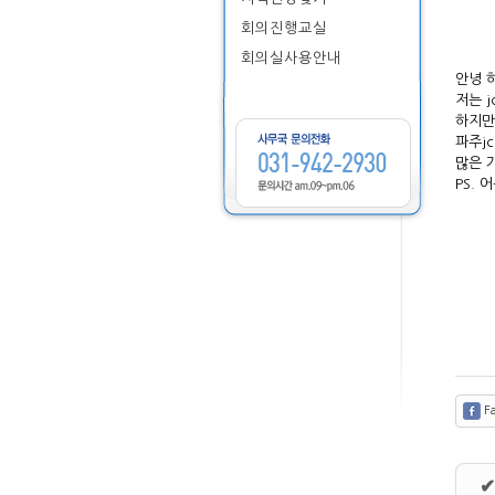
회의진행교실
회의실사용안내
안녕 하
저는 
하지만
파주j
많은 가
PS. 어
Fa
✔