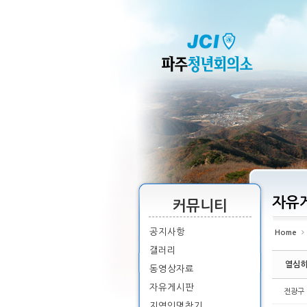
Sketchbook5, 스케치북5
Sketchbook5, 스케치북5
Sketchbook5, 스케치북5
Sketchbook5, 스케치북5
자유
커뮤니티
공지사항
Home
갤러리
열심히
동영상자료
자유게시판
전광구
지역인명찾기