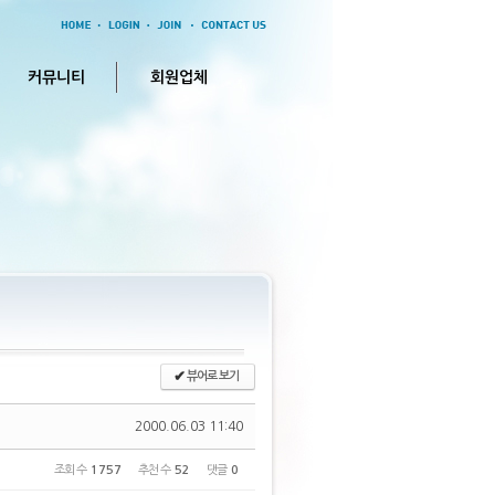
커뮤니티
회원업체
✔
뷰어로 보기
2000.06.03 11:40
조회 수
1757
추천 수
52
댓글
0