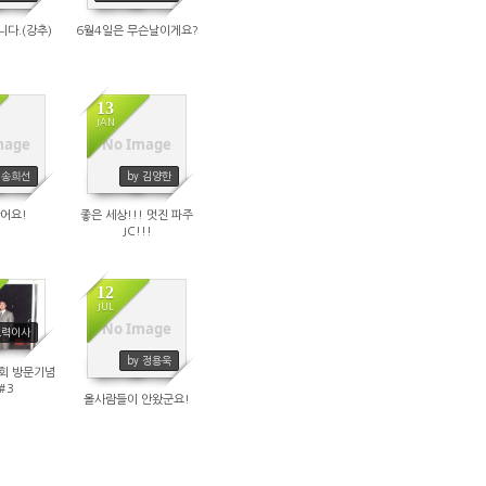
니다.(강추)
6월4일은 무슨날이게요?
13
JAN
mage
No Image
805
1802
y 송희선
by 김양한
왔어요!
좋은 세상!!! 멋진 파주
JC!!!
12
JUL
No Image
도력이사
799
1799
by 정용욱
대회 방문기념
#3
올사람들이 안왔군요!