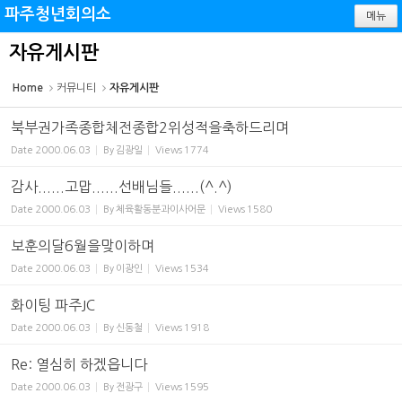
Sketchbook5, 스케치북5
Sketchbook5, 스케치북5
파주청년회의소
메뉴
자유게시판
Home
커뮤니티
자유게시판
북부권가족종합체전종합2위성적을축하드리며
Date
2000.06.03
By
김광일
Views
1774
감사......고맙......선배님들......(^.^)
Date
2000.06.03
By
체육활동분과이사어문
Views
1580
보훈의달6월을맞이하며
Date
2000.06.03
By
이광인
Views
1534
화이팅 파주JC
Date
2000.06.03
By
신동철
Views
1918
Re: 열심히 하겠읍니다
Date
2000.06.03
By
전광구
Views
1595