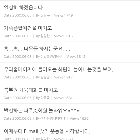
열심히 하겠읍니다
Date
2000.06.03
By
전광구
Views
1749
가족종합체전을 마치고.....
Date
2000.06.03
By
김양한
Views
1615
흑...흑... 너무들 하시는군요......
Date
2000.06.03
By
신입회원김남주
Views
1812
우리홈페이지에 들어오는 회원이 늘어나는것을 보며.
Date
2000.06.03
By
김광일
Views
1917
북부권 체육대회를 마치고
Date
2000.06.03
By
양동웅
Views
1684
발전하는 파주JC회원 놀라워요*^^*
Date
2000.06.03
By
간사올립니다여!!
Views
1636
이제부터 E-mail 갖기 운동을 시작합시다.
Date
2000.06.03
By
김양한
Views
1688