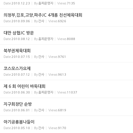
Date
2010.12.23
By
홈피운영자
Views
7135
의정부,김포,고양,파주JC 4개롬 친선체육대회
Date
2010.09.06
By
간사
Views
6926
대만 삼협JC 방문
Date
2010.08.12
By
홈피운영자
Views
8088
북부권체육대회
Date
2010.07.15
By
간사
Views
9761
코스모스가요제
Date
2010.07.12
By
간사
Views
9613
제 6 회 어린이 바둑대회
Date
2010.06.30
By
홈피운영자
Views
11037
지구회장단 순방
Date
2010.06.01
By
간사
Views
6819
아기공룡봄나들이
Date
2010.05.10
By
간사
Views
9170