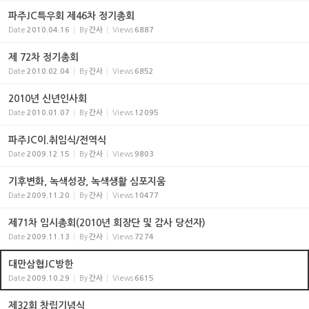
파주JC특우회 제46차 정기총회
Date
2010.04.16
By
간사
Views
6887
제 72차 정기총회
Date
2010.02.04
By
간사
Views
6852
2010년 신년인사회
Date
2010.01.07
By
간사
Views
12095
파주JC이.취임식/전역식
Date
2009.12.15
By
간사
Views
9803
기후변화, 녹색성장, 녹색생활 심포지움
Date
2009.11.20
By
간사
Views
10477
제71차 임시총회(2010년 회장단 및 감사 당선자)
Date
2009.11.13
By
간사
Views
7274
대만삼협JC방한
Date
2009.10.29
By
간사
Views
6615
제32회 창립기념식