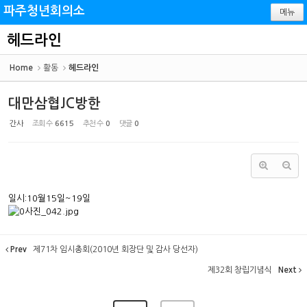
Sketchbook5, 스케치북5
Sketchbook5, 스케치북5
파주청년회의소
메뉴
헤드라인
Home
활동
헤드라인
대만삼협JC방한
간사
조회 수
6615
추천 수
0
댓글
0
일시:10월15일~19일
Prev
제71차 임시총회(2010년 회장단 및 감사 당선자)
제32회 창립기념식
Next