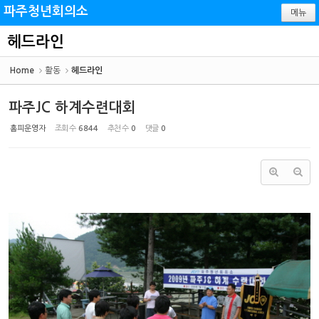
Sketchbook5, 스케치북5
Sketchbook5, 스케치북5
파주청년회의소
메뉴
헤드라인
Home
활동
헤드라인
파주JC 하계수련대회
홈피운영자
조회 수
6844
추천 수
0
댓글
0