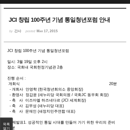
Sketchbook5, 스케치북5
JCI 창립 100주년 기념 통일청년포럼 안내
간사
Mar 17, 2015
by
posted
JCI 창립 100주년 기념 통일청년포럼
Sketchbook5, 스케치북5
일시: 3월 19일 오후 2시
장소: 국회내 국회헌정기념관 2층
진행 순서 :
개회식 20분
- 개회사 안영학 (한국청년회의소 중앙회장)
- 환영사 정갑윤 (새누리당 국회의원 / 국회JC 동우회 회장)
- 축 사 이즈마엘 하즈네다르 (JCI 세계회장)
- 축 사 김무성 (새누리당 대표)
- 축 사 문재인 (새정치민주연합 대표)
주제발표1. 성공적인 통일 시대를 만들어 가기 위한 우리의 준비
목록
20분
열기