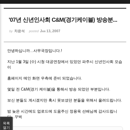
Sketchbook5, 스케치북5
'07년 신년인사회 C&M(경기케이블) 방송분...
차윤석
Jan 13, 2007
by
posted
안녕하십니까...사무국장입니다.!
Sketchbook5, 스케치북5
지난 1월 3일 (수) 시청 대공연장에서 있었던 파주시 신년인사회 모습
이
홈페이지 메인 화면 우측에 준비 되었습니다.
몇일 전 C&M(경기 케이블)을 통해서 방송 되었던 부분입니다.
보신 분들도 계시겠지만 혹시 못보셨던 분들을 위해서 올려드립니다.
밤 늦은 시간에도 업로드에 도움주신 정용욱 선배님께 감사드립니
다...꾸벅
목록
열기