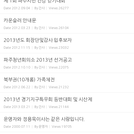
제 1회 파주시민 건강 걷기대회
Date
2012.09.04
By
간사
Views
26277
카운슬러 안내문
Date
2012.03.23
By
간사
Views
26104
2013년도 회장단및감사 입후보자
Date
2012.11.15
By
간사
Views
23032
파주청년회의소 2013년 선거공고
Date
2012.10.10
By
간사
Views
22075
북부권(10개롬) 가족체전
Date
2012.06.22
By
간사
Views
21232
2013년 경기지구특우회 등반대회 및 시산제
Date
2013.03.21
By
간사
Views
21144
운영자와 정용욱이사는 같은 사람입니다.
Date
2000.07.11
By
운영자
Views
19705