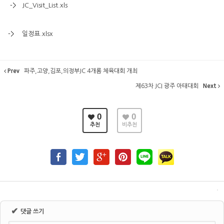
->
JC_Visit_List.xls
->
일정표.xlsx
Prev
파주,고양,김포,의정부JC 4개롬 체육대회 개최
제63차 JCI 광주 아태대회
Next
0
0
추천
비추천
✔
댓글 쓰기