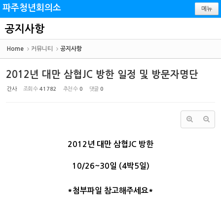
Sketchbook5, 스케치북5
Sketchbook5, 스케치북5
파주청년회의소
메뉴
공지사항
Home
커뮤니티
공지사항
2012년 대만 삼협JC 방한 일정 및 방문자명단
간사
조회 수
41782
추천 수
0
댓글
0
2012년 대만 삼협JC 방한
10/26~30일 (4박5일)
*첨부파일 참고해주세요*