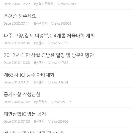
Date
2008.12.22
By
홈피운영자
Views
67409
추천좀 해주세요...
Date
2000.07.11
By
운영자
Views
58809
파주,고양,김포,의정부JC 4개롬 체육대회 개최
Date
2010.08.30
By
간사
Views
51172
2012년 대만 삼협JC 방한 일정 및 방문자명단
Date
2012.10.23
By
간사
Views
41782
제63차 JCI 광주 아태대회
Date
2013.03.21
By
간사
Views
33634
공지사항 작성권한
Date
2000.07.02
By
운영자
Views
29117
대만삼협JC 방문 공지
Date
2012.07.03
By
간사
Views
28406