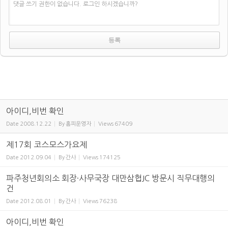
댓글 쓰기 권한이 없습니다. 로그인 하시겠습니까?
아이디,비번 확인
Date
2008.12.22
By
홈피운영자
Views
67409
제17회 코스모스가요제
Date
2012.09.04
By
간사
Views
174125
파주청년회의소 회장·사무국장 대만삼협JC 방문시 직무대행의
건
Date
2012.08.01
By
간사
Views
76238
아이디,비번 확인