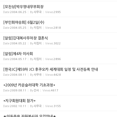
[모친상]박우영내무부회장
Date
2004.06.25
By
사무국
Views
2995
[부인회야유회] 6월2일(수)
Date
2004.05.25
By
지킴이
Views
2818
[알림]김대복사무차장 결혼식
Date
2004.05.22
By
지킴이
Views
3022
[알림]제4차 이사회
Date
2004.05.17
By
지킴이
Views
2896
[한국JC]제59차 JCI 후쿠오카 세계대회 일정 및 사전등록 안내
Date
2004.08.11
By
사무국
Views
4428
*2009년 카운슬러대학 기초과정*
Date
2009.08.11
By
간사
Views
4617
*지구회원대회 참가*
Date
2002.10.11
By
사무국
Views
3155
★이동목욕 자원봉사자 모집안내★