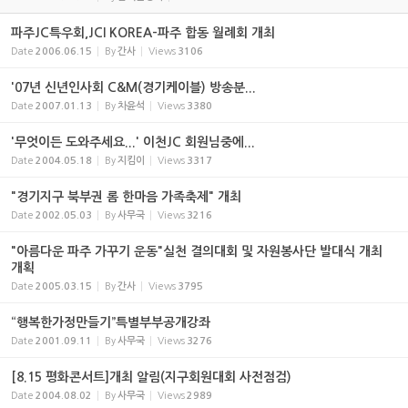
파주JC특우회,JCI KOREA-파주 합동 월례회 개최
Date
2006.06.15
By
간사
Views
3106
'07년 신년인사회 C&M(경기케이블) 방송분...
Date
2007.01.13
By
차윤석
Views
3380
'무엇이든 도와주세요...' 이천JC 회원님중에...
Date
2004.05.18
By
지킴이
Views
3317
"경기지구 북부권 롬 한마음 가족축제" 개최
Date
2002.05.03
By
사무국
Views
3216
"아름다운 파주 가꾸기 운동"실천 결의대회 및 자원봉사단 발대식 개최
개획
Date
2005.03.15
By
간사
Views
3795
“행복한가정만들기”특별부부공개강좌
Date
2001.09.11
By
사무국
Views
3276
[8.15 평화콘서트]개최 알림(지구회원대회 사전점검)
Date
2004.08.02
By
사무국
Views
2989