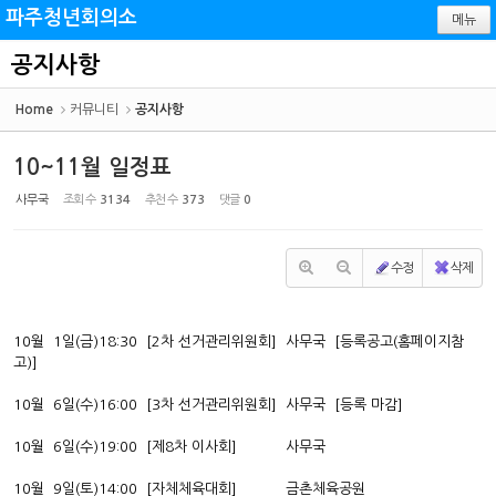
Sketchbook5, 스케치북5
Sketchbook5, 스케치북5
파주청년회의소
메뉴
공지사항
Home
커뮤니티
공지사항
10~11월 일정표
사무국
조회 수
3134
추천 수
373
댓글
0
수정
삭제
10월 1일(금)18:30 [2차 선거관리위원회] 사무국 [등록공고(홈페이지참
고)]
10월 6일(수)16:00 [3차 선거관리위원회] 사무국 [등록 마감]
10월 6일(수)19:00 [제8차 이사회] 사무국
10월 9일(토)14:00 [자체체육대회] 금촌체육공원