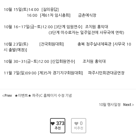
10월 15일(토)14:00 [질의응답]
16:00 [제61차 임시총회] 금촌예식장
10월 16~17일(금~토)12:00 [3단계 임원연수] 조치원 홍익대
(3단계 미수료자는 일주일전에 사무국에 연락)
10월 23일(토) [전국회원대회] 충북 청주실내체육관 [사무국 10
시 출발(예정)]
10월 30~31(금~토)12:00 [신입회원연수] 조치원 홍익대
11월 7일(일)09:00 [제35차 경기지구회원대회] 파주시민회관대공연장
Prev
★이벤트★ 파주JC 홈페이지 수정 기념
10월 행사일정
Next
373
0
추천
비추천