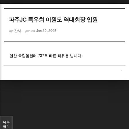
Sketchbook5, 스케치북5
파주JC 특우회 이원모 역대회장 입원
간사
Jun 30, 2005
by
posted
Sketchbook5, 스케치북5
일산 국립암센터 737호 빠른 쾌유를 빕니다.
목록
열기