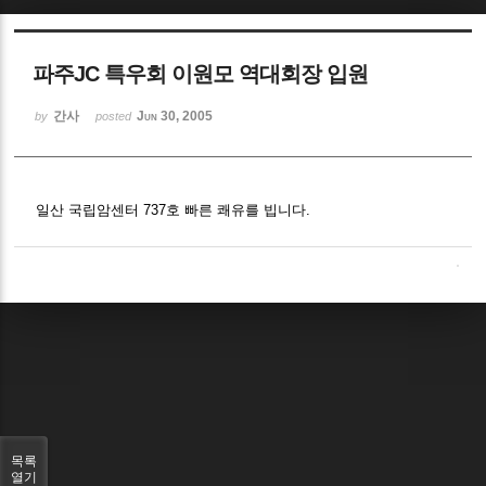
Sketchbook5, 스케치북5
파주JC 특우회 이원모 역대회장 입원
간사
Jun 30, 2005
by
posted
Sketchbook5, 스케치북5
일산 국립암센터 737호 빠른 쾌유를 빕니다.
목록
열기