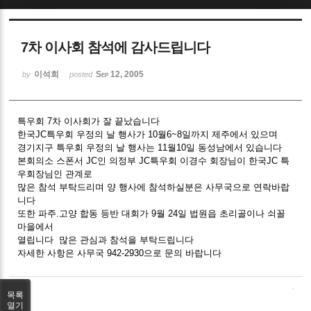
Sketchbook5, 스케치북5
7차 이사회 참석에 감사드립니다
이석희
Sep 12, 2005
by
posted
특우회 7차 이사회가 잘 끝났습니다
Sketchbook5, 스케치북5
한국JC특우회 우정의 날 행사가 10월6~8일까지 제주에서 있으며
경기지구 특우회 우정의 날 행사는 11월10일 동성남에서 있습니다
본회의소 스폰서 JC인 의정부 JC특우회 이경수 회장님이 한국JC 특
우회장님인 관계로
많은 참석 부탁드리며 양 행사에 참석하실분은 사무국으로 연락바랍
니다
또한 파주.고양 합동 등반 대회가 9월 24일 법원읍 초리골이나 쇠꼴
마을에서
열립니다 많은 관심과 참석을 부탁드립니다
자세한 사항은 사무국 942-2930으로 문의 바랍니다
목록
열기