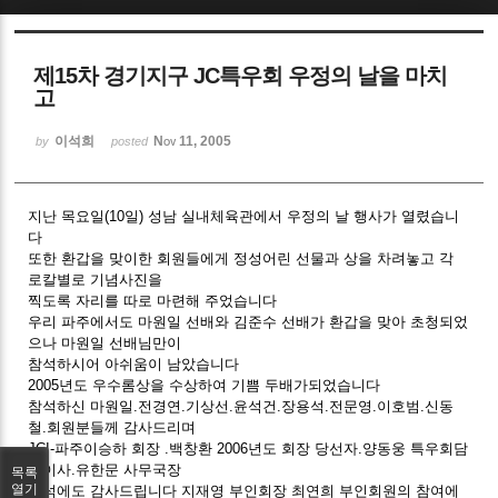
Sketchbook5, 스케치북5
제15차 경기지구 JC특우회 우정의 날을 마치
고
이석희
Nov 11, 2005
by
posted
Sketchbook5, 스케치북5
지난 목요일(10일) 성남 실내체육관에서 우정의 날 행사가 열렸습니
다
또한 환갑을 맞이한 회원들에게 정성어린 선물과 상을 차려놓고 각
로칼별로 기념사진을
찍도록 자리를 따로 마련해 주었습니다
우리 파주에서도 마원일 선배와 김준수 선배가 환갑을 맞아 초청되었
으나 마원일 선배님만이
참석하시어 아쉬움이 남았습니다
2005년도 우수롬상을 수상하여 기쁨 두배가되었습니다
참석하신 마원일.전경연.기상선.윤석건.장용석.전문영.이호범.신동
철.회원분들께 감사드리며
JCI-파주이승하 회장 .백창환 2006년도 회장 당선자.양동웅 특우회담
당이사.유한문 사무국장
목록
열기
참석에도 감사드립니다 지재영 부인회장 최연희 부인회원의 참여에