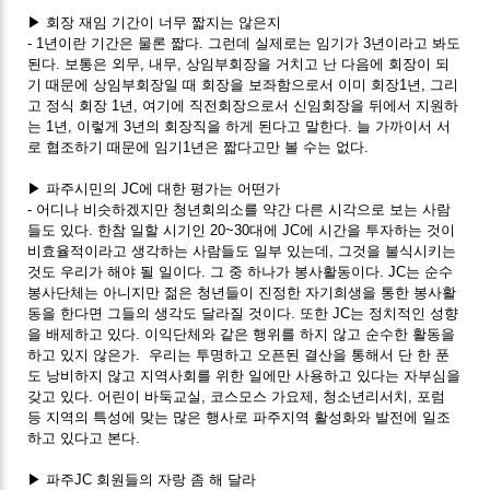
▶ 회장 재임 기간이 너무 짧지는 않은지
- 1년이란 기간은 물론 짧다. 그런데 실제로는 임기가 3년이라고 봐도
된다. 보통은 외무, 내무, 상임부회장을 거치고 난 다음에 회장이 되
기 때문에 상임부회장일 때 회장을 보좌함으로서 이미 회장1년, 그리
고 정식 회장 1년, 여기에 직전회장으로서 신임회장을 뒤에서 지원하
는 1년, 이렇게 3년의 회장직을 하게 된다고 말한다. 늘 가까이서 서
로 협조하기 때문에 임기1년은 짧다고만 볼 수는 없다.
▶ 파주시민의 JC에 대한 평가는 어떤가
- 어디나 비슷하겠지만 청년회의소를 약간 다른 시각으로 보는 사람
들도 있다. 한참 일할 시기인 20~30대에 JC에 시간을 투자하는 것이
비효율적이라고 생각하는 사람들도 일부 있는데, 그것을 불식시키는
것도 우리가 해야 될 일이다. 그 중 하나가 봉사활동이다. JC는 순수
봉사단체는 아니지만 젊은 청년들이 진정한 자기희생을 통한 봉사활
동을 한다면 그들의 생각도 달라질 것이다. 또한 JC는 정치적인 성향
을 배제하고 있다. 이익단체와 같은 행위를 하지 않고 순수한 활동을
하고 있지 않은가. 우리는 투명하고 오픈된 결산을 통해서 단 한 푼
도 낭비하지 않고 지역사회를 위한 일에만 사용하고 있다는 자부심을
갖고 있다. 어린이 바둑교실, 코스모스 가요제, 청소년리서치, 포럼
등 지역의 특성에 맞는 많은 행사로 파주지역 활성화와 발전에 일조
하고 있다고 본다.
▶ 파주JC 회원들의 자랑 좀 해 달라