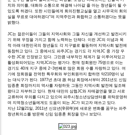
치와 의미를, 대화와 소통으로 해결해 나아갈 줄 아는 청년들이 될 수
있도록 하겠다. 또한 시민들에게 회의진행교실을 열고 사무국의 회의
실을 무료로 대여하겠다"며 지역주민과 화합하고 소통하겠다는 뜻을
밝혔다.
JC는 젊은이들이 그들의 지역사회와 그들 자신을 개선하고 발전시키
기 위해 우정을 가지고 함께 노력하는 단체다. 이런 JC의 이념과 목
적 아래 대한민국의 청년들도 각 지구별로 활동하며 지역사회 발전에
동참하고 있다. 그 중에서도 파주JC는 경기도 각 지역JC 중 가장 우
수한 JC로 인정받고 있다. 그만큼 내부적인 체계가 잘 이루어져있고
활성화되어있는 지역JC라는 평가다. 현재 정회원만 75명으로 이는
경기도 40개 지구 중에 2~3번째로 많은 회원 수를 자랑하고 있다. 여
기에 정회원을 전역한 특우회와 부인회원까지 합하면 약210명이 넘
는 대식구가 된다. 1977년 초대 故 허삼 회장에서부터 2011년도 신임
임종훈 회장까지의 역사를 자랑하듯 그동안 지역사회 발전에 일조해
왔다고 자부하고 있다. 현재 대만의 삼협JC와 자매결연을 맺고 서로
교류하며 우의를 다지고 있으며 파주시청소년상담센터를 위탁운영하
며 지역청소년들에게도 도움이 되는 JC가 되고자 애쓰고 있다.
지난 12월21일, 2011년 신묘년(辛卯年)에 새로운 변화를 꿈꾸는 파주
청년회의소를 방문해 신임 임종훈 회장을 만나 보았다.