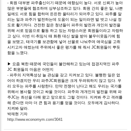
- 회원 대부분 파주출신이기 때문에 애향심이 높다. 서로 신뢰가 높아
많은 부분들에 협조하며 상부상조하고 있다. 회원 간의 좋은 일, 나쁜
일에도 서로 힘을 합하며 든든한 울타리가 되어주고 있다. 파주를 알
리는 일과 파주가 발전하는데 도움이 되는 일이라면 발 벗고 나설 정
도로 활기차다. 건전한 젊은 청년들이 파주의 발전과 개인의 발전을
위해 서로 믿음으로 활동 하고 있는 자랑스러운 회원들이라고 자랑하
고 싶다. 이번 이·취임식 때 화환 대신 쌀을 받아 불우이웃돕기에 힘
을 보탰고, 태극기를 보관함에 넣어 선물로 나눠주며 애국심을 고취
시키고자 애썼는데 주위에서 좋은 평가를 해 줘서 JC회원들이 뿌듯
함을 느꼈다.
▶ 요즘 북한 때문에 국민들이 불안해하고 있는데 접경지역인 파주
JC 회원들의 마음은 어떤지
- 파주의 지역특성상 늘 관심을 갖고 지켜보고 있다. 불행한 일은 없
어야 하겠지만 우리 파주JC회원들은 크게 두려워하지 않고 있다. 우
리 모두는 파주를 사랑한다. 만약 전쟁이 난다고 해도 우리는 국가를
위해서 봉사할 것이고 싸울 것이다. 파주와 개개인의 발전을 위해 파
주JC는 최선을 다해 왔고 앞으로도 그럴 것이다. 지켜봐 주고 격려를
해 준다면 아마 더 큰 힘과 용기를 얻을 것이다. 모두에게 감사하다.
지켜봐 달라.
박재현 기자
http://www.economym.com/3041