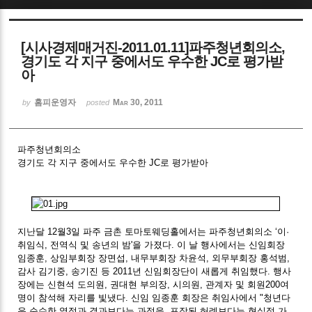
Sketchbook5, 스케치북5
[시사경제매거진-2011.01.11]파주청년회의소,
경기도 각 지구 중에서도 우수한 JC로 평가받
아
홈피운영자
Mar 30, 2011
by
posted
Sketchbook5, 스케치북5
파주청년회의소
경기도 각 지구 중에서도 우수한 JC로 평가받아
지난달 12월3일 파주 금촌 토마토웨딩홀에서는 파주청년회의소 ‘이·
취임식, 전역식 및 송년의 밤'을 가졌다. 이 날 행사에서는 신임회장
임종훈, 상임부회장 장면섭, 내무부회장 차윤석, 외무부회장 홍석범,
감사 김기중, 송기진 등 2011년 신임회장단이 새롭게 취임했다. 행사
장에는 신현석 도의원, 권대현 부의장, 시의원, 관계자 및 회원200여
명이 참석해 자리를 빛냈다. 신임 임종훈 회장은 취임사에서 "청년다
운 순수한 열정과 결과보다는 과정을, 포장된 허례보다는 현실적 가