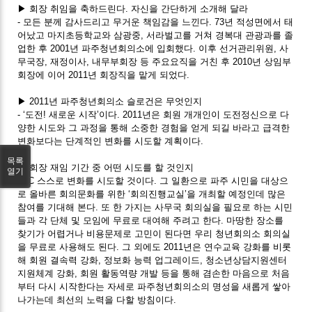
▶ 회장 취임을 축하드린다. 자신을 간단하게 소개해 달라
- 모든 분께 감사드리고 무거운 책임감을 느낀다. 73년 적성면에서 태
어났고 마지초등학교와 삼광중, 서라벌고를 거쳐 경복대 관광과를 졸
업한 후 2001년 파주청년회의소에 입회했다. 이후 선거관리위원, 사
무국장, 재정이사, 내무부회장 등 주요요직을 거친 후 2010년 상임부
회장에 이어 2011년 회장직을 맡게 되었다.
▶ 2011년 파주청년회의소 슬로건은 무엇인지
- ‘도전! 새로운 시작’이다. 2011년은 회원 개개인이 도전정신으로 다
양한 시도와 그 과정을 통해 소중한 경험을 얻게 되길 바라고 급격한
변화보다는 단계적인 변화를 시도할 계획이다.
목록
▶ 회장 재임 기간 중 어떤 시도를 할 것인지
열기
- JC 스스로 변화를 시도할 것이다. 그 일환으로 파주 시민을 대상으
로 올바른 회의문화를 위한 ‘회의진행교실’을 개최할 예정인데 많은
참여를 기대해 본다. 또 한 가지는 사무국 회의실을 필요로 하는 시민
들과 각 단체 및 모임에 무료로 대여해 주려고 한다. 마땅한 장소를
찾기가 어렵거나 비용문제로 고민이 된다면 우리 청년회의소 회의실
을 무료로 사용해도 된다. 그 외에도 2011년은 연수교육 강화를 비롯
해 회원 결속력 강화, 정보화 능력 업그레이드, 청소년상담지원센터
지원체계 강화, 회원 활동역량 개발 등을 통해 겸손한 마음으로 처음
부터 다시 시작한다는 자세로 파주청년회의소의 명성을 새롭게 쌓아
나가는데 최선의 노력을 다할 방침이다.