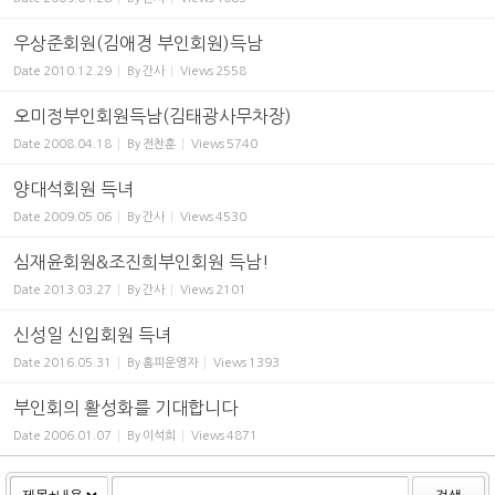
우상준회원(김애경 부인회원)득남
Date
2010.12.29
By
간사
Views
2558
오미정부인회원득남(김태광사무차장)
Date
2008.04.18
By
전찬훈
Views
5740
양대석회원 득녀
Date
2009.05.06
By
간사
Views
4530
심재윤회원&조진희부인회원 득남!
Date
2013.03.27
By
간사
Views
2101
신성일 신입회원 득녀
Date
2016.05.31
By
홈피운영자
Views
1393
부인회의 활성화를 기대합니다
Date
2006.01.07
By
이석희
Views
4871