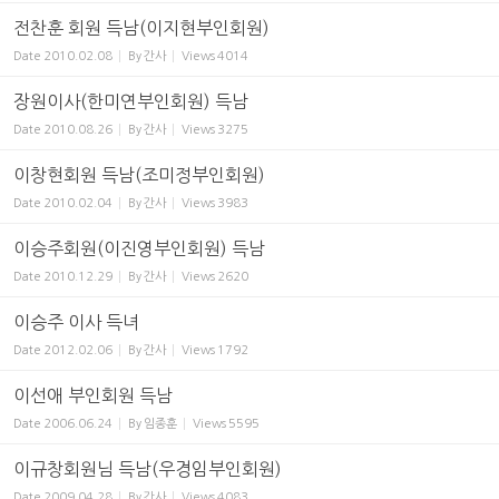
전찬훈 회원 득남(이지현부인회원)
Date
2010.02.08
By
간사
Views
4014
장원이사(한미연부인회원) 득남
Date
2010.08.26
By
간사
Views
3275
이창현회원 득남(조미정부인회원)
Date
2010.02.04
By
간사
Views
3983
이승주회원(이진영부인회원) 득남
Date
2010.12.29
By
간사
Views
2620
이승주 이사 득녀
Date
2012.02.06
By
간사
Views
1792
이선애 부인회원 득남
Date
2006.06.24
By
임종훈
Views
5595
이규창회원님 득남(우경임부인회원)
Date
2009.04.28
By
간사
Views
4083