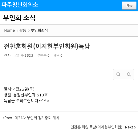
Sketchbook5, 스케치북5
Sketchbook5, 스케치북5
파주청년회의소
메뉴
부인회 소식
Home
활동
부인회소식
전찬훈회원(이지현부인회원)득남
간사
조회 수
2523
추천 수
0
댓글
0
일시: 4월23일(토)
병원: 동원산부인과 613호
득남을 축하드립니다*^^*
Prev
제21차 부인회 정기총회 개최
전찬훈 회원 득남(이지현부인회원)
Next