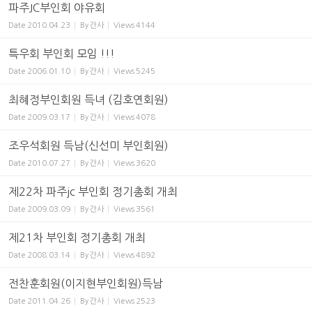
파주JC부인회 야유회
Date
2010.04.23
By
간사
Views
4144
특우회 부인회 모임 !!!
Date
2006.01.10
By
간사
Views
5245
최혜정부인회원 득녀 (김호연회원)
Date
2009.03.17
By
간사
Views
4078
조우석회원 득남(신선미 부인회원)
Date
2010.07.27
By
간사
Views
3620
제22차 파주jc 부인회 정기총회 개최
Date
2009.03.09
By
간사
Views
3561
제21차 부인회 정기총회 개최
Date
2008.03.14
By
간사
Views
4892
전찬훈회원(이지현부인회원)득남
Date
2011.04.26
By
간사
Views
2523