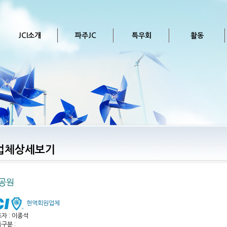
JCI소개
파주JC
특우회
활동
업체상세보기
공원
현역회원업체
자 : 이종석
구분 :