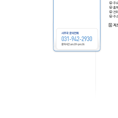
주요
홈페
전화 
주소
지