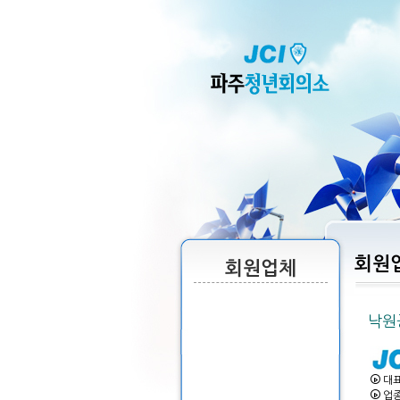
회원
회원업체
낙원
대표
업종