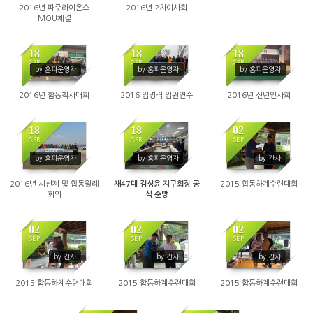
2016년 파주라이온스
2016년 2차이사회
MOU체결
18
18
18
APR
APR
APR
by 홈피운영자
by 홈피운영자
by 홈피운영자
1445
1394
1347
2016년 합동척사대회
2016 임명직 임원연수
2016년 신년인사회
18
18
02
APR
APR
SEP
1288
1361
1579
by 홈피운영자
by 홈피운영자
by 간사
2016년 시산제 및 합동월례
재47대 김성윤 지구회장 공
2015 합동하계수련대회
회의
식 순방
02
02
02
SEP
SEP
SEP
1449
1433
1360
by 간사
by 간사
by 간사
2015 합동하계수련대회
2015 합동하계수련대회
2015 합동하계수련대회