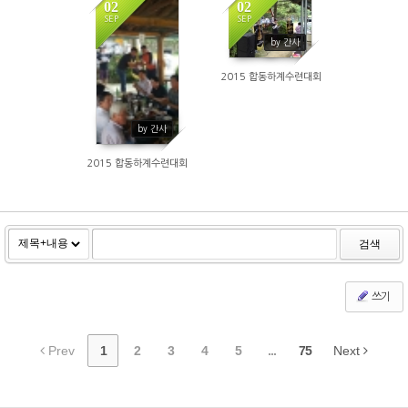
02
02
SEP
SEP
1278
1327
by 간사
2015 합동하계수련대회
by 간사
2015 합동하계수련대회
검색
쓰기
Prev
1
2
3
4
5
...
75
Next