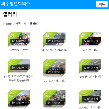
Sketchbook5, 스케치북5
Sketchbook5, 스케치북5
파주청년회의소
메뉴
갤러리
Home
커뮤니티
갤러리
24
12
27
AUG
JUL
JUN
by 홈피운영자
by 홈피운영자
by 홈피운영자
4479
3431
3323
대만삼협JC 방문
북부권한마음 체육대회
하계수련대회
25
25
25
MAY
MAY
MAY
by 홈피운영자
by 홈피운영자
4686
1412
1407
by 홈피운영자
3개롬 (김포,파주,고양)현역,
2016년 3차이사회
특우회 합동월례회
2016년 4차이사회
25
25
25
MAY
MAY
MAY
by 홈피운영자
1343
1410
1362
by 홈피운영자
by 홈피운영자
2016년 1차 이사회