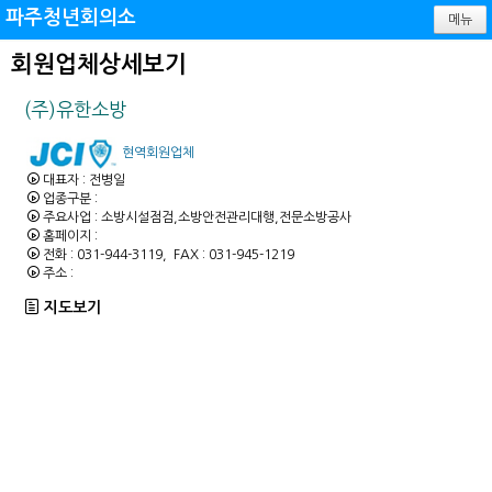
파주청년회의소
메뉴
회원업체상세보기
(주)유한소방
현역회원업체
대표자 : 전병일
업종구분 :
주요사업 : 소방시설점검,소방안전관리대행,전문소방공사
홈페이지 :
전화 : 031-944-3119, FAX : 031-945-1219
주소 :
지도보기