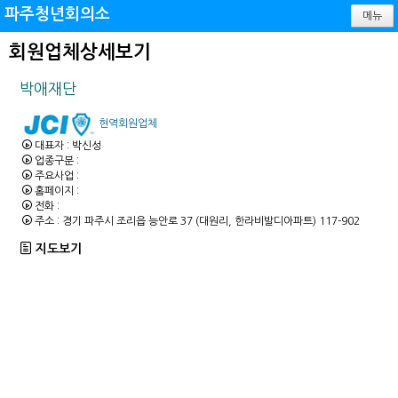
파주청년회의소
메뉴
회원업체상세보기
박애재단
현역회원업체
대표자 : 박신성
업종구분 :
주요사업 :
홈페이지 :
전화 :
주소 : 경기 파주시 조리읍 능안로 37 (대원리, 한라비발디아파트) 117-902
지도보기