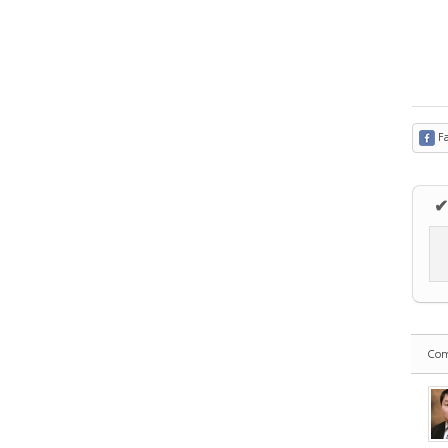
Fa
✔
Co