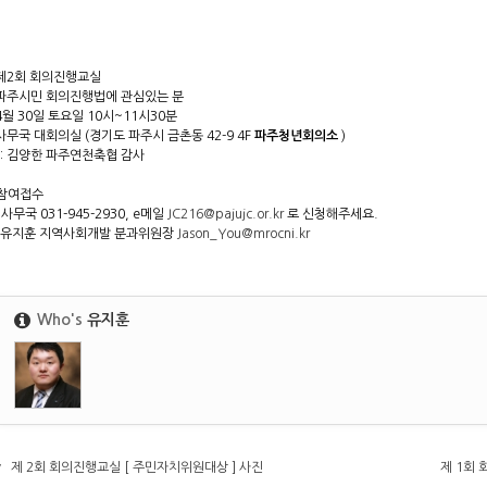
 제2회 회의진행교실
 파주시민 회의진행법에 관심있는 분
 4월 30일 토요일 10시~11시30분
 사무국 대회의실 (경기도 파주시 금촌동 42-9 4F
파주청년회의소
)
: 김양한 파주연천축협 감사
 참여접수
 사무국 031-945-2930, e메일
JC216@pajujc.or.kr
로 신청해주세요.
 유지훈 지역사회개발 분과위원장
Jason_You@mrocni.kr
Who's
유지훈
v
제 2회 회의진행교실 [ 주민자치위원대상 ] 사진
제 1회 