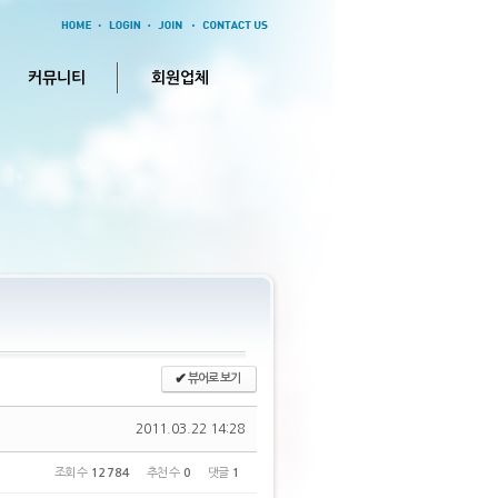
커뮤니티
회원업체
✔
뷰어로 보기
2011.03.22 14:28
조회 수
12784
추천 수
0
댓글
1