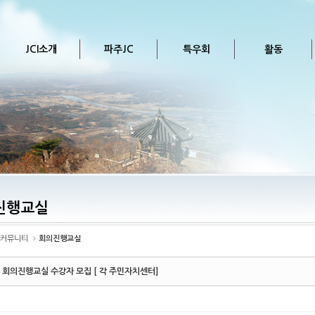
JCI소개
파주JC
특우회
활동
진행교실
커뮤니티
회의진행교실
회 회의진행교실 수강자 모집 [ 각 주민자치센터]