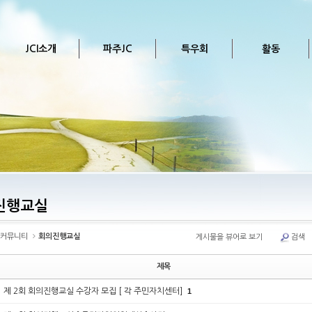
JCI소개
파주JC
특우회
활동
진행교실
커뮤니티
회의진행교실
게시물을 뷰어로 보기
검색
제목
제 2회 회의진행교실 수강자 모집 [ 각 주민자치센터]
1