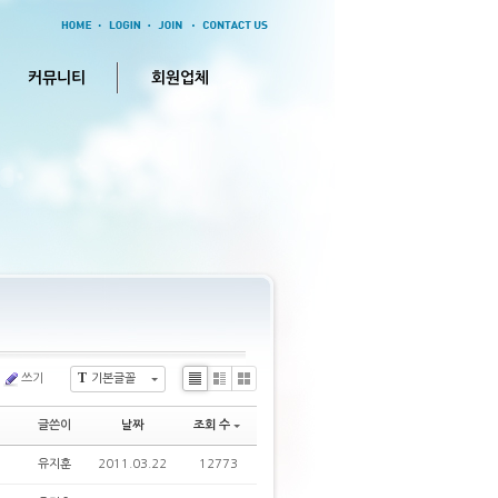
커뮤니티
회원업체
T
쓰기
기본글꼴
Li
Zi
G
s
n
al
글쓴이
날짜
조회 수
t
e
le
ry
유지훈
2011.03.22
12773