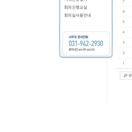
7
회의진행교실
6
회의실사용안내
5
4
3
2
1
검