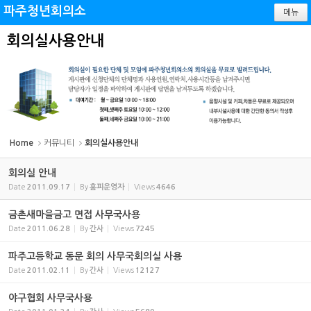
Sketchbook5, 스케치북5
Sketchbook5, 스케치북5
파주청년회의소
메뉴
회의실사용안내
Home
커뮤니티
회의실사용안내
회의실 안내
Date
2011.09.17
By
홈피운영자
Views
4646
금촌새마을금고 면접 사무국사용
Date
2011.06.28
By
간사
Views
7245
파주고등학교 동문 회의 사무국회의실 사용
Date
2011.02.11
By
간사
Views
12127
야구협회 사무국사용