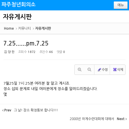
Sketchbook5, 스케치북5
Sketchbook5, 스케치북5
파주청년회의소
메뉴
자유게시판
Home
커뮤니티
자유게시판
7.25......pm.7.25
김 양 한
조회 수
1872
추천 수
46
댓글
0
수정
삭제
7월25일 7시 25분 여러분 잘 알고 계시죠.
장소 섭외 문제로 내일 여러분에게 장소를 알려드리겠습니다.
몇
Prev
그 날! 장소 확정통보 합니다!!!
2000년 하계수련대회에 대해서
Next