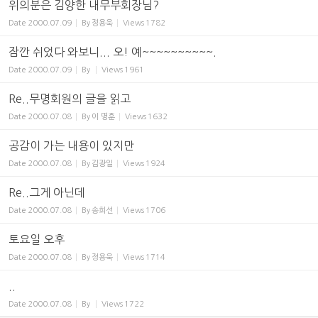
위의분은 김양한 내무부회장님?
Date
2000.07.09
By
정용욱
Views
1782
잠깐 쉬었다 와보니... 오! 예~~~~~~~~~~.
Date
2000.07.09
By
Views
1961
Re..무명회원의 글을 읽고
Date
2000.07.08
By
이 명훈
Views
1632
공감이 가는 내용이 있지만
Date
2000.07.08
By
김광일
Views
1924
Re..그게 아닌데
Date
2000.07.08
By
송희선
Views
1706
토요일 오후
Date
2000.07.08
By
정용욱
Views
1714
..
Date
2000.07.08
By
Views
1722