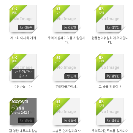
03
03
03
JUN
JUN
JUN
No Image
No Image
No Image
2940
2233
2383
by 정용욱
by 김양한
by 김양한
제 3회 이사회 개최
우리의 홈페이지를 사랑합시
합동분과위원회에 초대합니
다.
다.
03
03
03
JUN
JUN
JUN
No Image
No Image
No Image
2325
2430
2345
by 파주jc간사
올려요
by 간사
by 김양한
수정바랍니다.
우리마을은에서..
그 날을 위하여!!
03
03
03
2000/06/03
JUN
JUN
JUN
by
양동웅
No Image
No Image
No Image
Views
2629
2594
2391
by 양동웅
by 정용욱
by 김광일
김 양한 내무부회장님
그날은 언제일까요??
우리도메인주소를 갖게되어