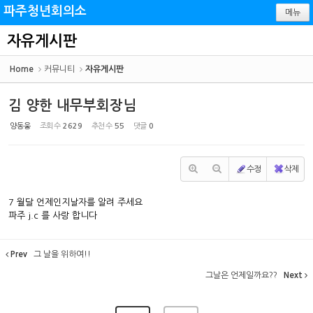
Sketchbook5, 스케치북5
Sketchbook5, 스케치북5
파주청년회의소
메뉴
자유게시판
Home
커뮤니티
자유게시판
김 양한 내무부회장님
양동웅
조회 수
2629
추천 수
55
댓글
0
수정
삭제
7 월달 언제인지날자를 알려 주세요
파주 j.c 를 사랑 합니다
Prev
그 날을 위하여!!
그날은 언제일까요??
Next