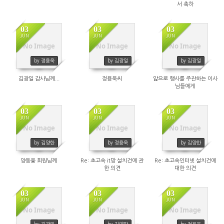
서 축하
03
03
03
JUN
JUN
JUN
No Image
No Image
No Image
2291
2565
2261
by 정용욱
by 김광일
by 김광일
김광일 감사님께...
정용욱씨
앞으로 행사를 주관하는 이사
님들에게
03
03
03
JUN
JUN
JUN
No Image
No Image
No Image
2424
2374
2297
by 김양한
by 정용욱
by 김양한
양동웅 회원님께
Re: 초고속 it망 설치건에 관
Re: 초고속인터넷 설치건에
한 의견
대한 의견
03
03
03
JUN
JUN
JUN
No Image
No Image
No Image
2171
2204
2009