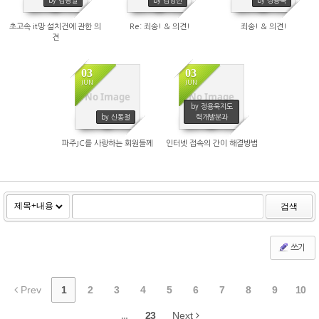
by 김광일
by 김양한
by 정용욱
초고속 it망 설치건에 관한 의
Re: 죄송! & 의견!
죄송! & 의견!
견
03
03
JUN
JUN
No Image
No Image
2075
2204
by 정용욱지도
by 신동철
력개발분과
파주JC를 사랑하는 회원들께
인터넷 접속의 간이 해결방법
검색
쓰기
Prev
1
2
3
4
5
6
7
8
9
10
...
23
Next