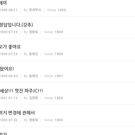
페이
2000.08.21
By
장국무사
Views
1809
. 정답입니다.(강추)
2000.07.29
By
정용욱
Views
1808
오가 좋아요
2000.07.26
By
송희선
Views
1808
 왔어요!
2000.06.03
By
송희선
Views
1807
세상!!! 멋진 파주JC!!!
2001.01.13
By
김양한
Views
1806
이지 변경에 관해서
2000.07.02
By
정용욱
Views
1806
방가