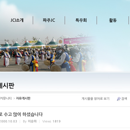
JCI소개
파주JC
특우회
활동
게시판
커뮤니티
자유게시판
게시물을 뷰어로 보기
검색
로 수고 많이 하셨습니다
2000.10.03
By
이승하
Views
1819