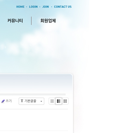
커뮤니티
회원업체
T
쓰기
기본글꼴
Li
Zi
G
s
n
al
t
e
le
ry