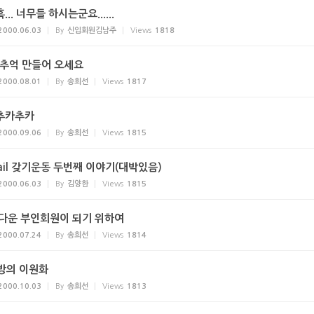
흑... 너무들 하시는군요......
2000.06.03
By
신입회원김남주
Views
1818
 추억 만들어 오세요
2000.08.01
By
송희선
Views
1817
.추카추카
2000.09.06
By
송희선
Views
1815
ail 갖기운동 두번째 이야기(대박있음)
2000.06.03
By
김양한
Views
1815
인다운 부인회원이 되기 위하여
2000.07.24
By
송희선
Views
1814
방의 이원화
2000.10.03
By
송희선
Views
1813