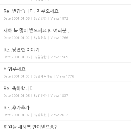
Re..반갑습니다. 자주오세요
Date
2001.01.06
By
김양한
Views
1972
새해 복 많이 받으세요 JC 여러분...
Date
2001.01.02
By
최정희
Views
1766
Re..당연한 이야기
Date
2001.01.06
By
김양한
Views
1969
바꿔주세요
Date
2001.01.03
By
광개토대왕
Views
1776
Re..축하합니다.
Date
2001.01.06
By
김양한
Views
1837
Re..추카추카
Date
2001.01.07
By
송희선
Views
2012
회원들 새해복 만이받으숑?