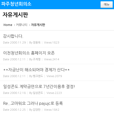
Sketchbook5, 스케치북5
Sketchbook5, 스케치북5
파주청년회의소
메뉴
자유게시판
Home
커뮤니티
자유게시판
감사합니다.
Date
2000.11.29
By
정용욱
Views
1823
이천청년회의소 홈페이지 오픈
Date
2000.12.11
By
조계형
Views
2414
**자금난이 해소되어야 경제가 산다**
Date
2000.12.11
By
뱅크랜드
Views
2079
일성콘도 계약금만으로 7년간이용후 결정!
Date
2000.12.18
By
일성콘도
Views
2223
Re..고마워요 그러나 pajujc로 등록
Date
2000.12.25
By
김양한
Views
1842