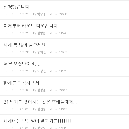
신청했습니다.
Date
2000.12.21
By
박우영
Views
2068
이제부터 카운트 다운입니다.
Date
2000.12.25
By
김양한
Views
1840
새해 복 많이 받으세요
Date
2000.12.28
By
송희선
Views
1962
너무 오랫만이죠.....
Date
2000.12.29
By
노정선
Views
1879
한해를 마감하면서
Date
2000.12.30
By
김광일
Views
2007
21세기를 맞이하는 젋은 후배들에게...
Date
2001.01.01
By
김진성
Views
1802
새해에는 모든일이 잘되기를!!!!!!!
Date
2001.01.01
By
정용욱
Views
1935