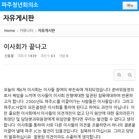
Sketchbook5, 스케치북5
Sketchbook5, 스케치북5
파주청년회의소
메뉴
자유게시판
Home
커뮤니티
자유게시판
이사회가 끝나고
신동철
조회 수
1839
추천 수
63
댓글
0
오늘의 제6차 이사회는 이사들 참여의 부진속에 개최되었습니다 준비위원장으
로서 책임을 느끼며 이사들이 이사회 진행에대한 일관된 침묵에대하여 반론하
고자 합니다. 2000년도 파주JC를 이끌어가는 사람들은 이사들입니다. 그리고
파주JC사업의 모든결정은 이사회를 통하여 된다고 하여도 과언이 아닙니다. 이
런 중요한 이사회에서 이사들의 의견개진이 없고 단지 원안에 대한 동의라든가
회장단 및 담당분과위원장에게 위임만을 한다면 우리는 발전할 수 없다고 생각
합니다. 이사회를 통하여 서로 다른 이사들의 의견을 조율하면서 하나의 결론을
이끌어 낼때 파주 JC는 발전이 있을것입니다. 침묵하지 마십시요. 그리고 당당
히 발표하십시요. 잘못된 의견이라도 소중하게 생각합니다.