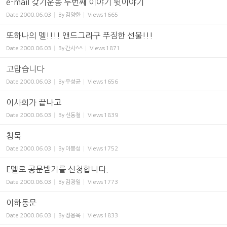
e-mail 갖기운동 두번째 이야기 뒷이야기
Date
2000.06.03
By
김양한
Views
1665
또하나의 멜!!!! 앤드그라구 푸짐한 선물!!!
Date
2000.06.03
By
간사^^
Views
1871
고맙습니다
Date
2000.06.03
By
우성균
Views
1656
이사회가 끝나고
Date
2000.06.03
By
신동철
Views
1839
침묵
Date
2000.06.03
By
이봉성
Views
1752
E멜로 공문받기를 신청합니다.
Date
2000.06.03
By
김광일
Views
1773
이하동문
Date
2000.06.03
By
정용욱
Views
1833