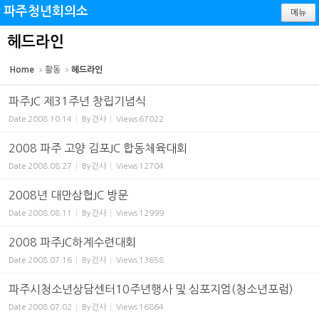
Sketchbook5, 스케치북5
Sketchbook5, 스케치북5
파주청년회의소
메뉴
헤드라인
Home
활동
헤드라인
파주JC 제31주년 창립기념식
Date
2008.10.14
By
간사
Views
67022
2008 파주 고양 김포JC 합동체육대회
Date
2008.08.27
By
간사
Views
12704
2008년 대만삼협JC 방문
Date
2008.08.11
By
간사
Views
12999
2008 파주JC하계수련대회
Date
2008.07.16
By
간사
Views
13658
파주시청소년상담센터10주년행사 및 심포지엄(청소년포럼)
Date
2008.07.02
By
간사
Views
16864