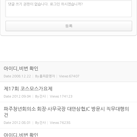
댓글 쓰기 권한이 없습니다. 로그인 하시겠습니까?
아이디,비번 확인
Date
2008.12.22
By
홈피운영자
Views
67407
제17회 코스모스가요제
Date
2012.09.04
By
간사
Views
174123
파주청년회의소 회장·사무국장 대만삼협JC 방문시 직무대행의
건
Date
2012.08.01
By
간사
Views
76238
아이디,비번 확인