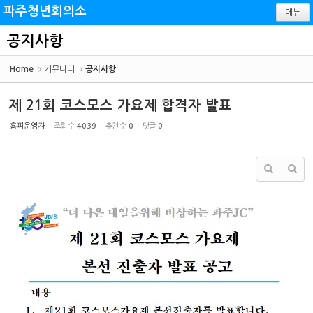
Sketchbook5, 스케치북5
Sketchbook5, 스케치북5
파주청년회의소
메뉴
공지사항
Home
커뮤니티
공지사항
제 21회 코스모스 가요제 합격자 발표
홈피운영자
조회 수
4039
추천 수
0
댓글
0