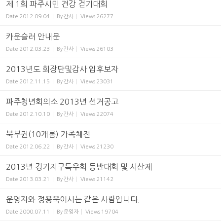
제 1회 파주시민 건강 걷기대회
Date
2012.09.04
By
간사
Views
26277
카운슬러 안내문
Date
2012.03.23
By
간사
Views
26103
2013년도 회장단및감사 입후보자
Date
2012.11.15
By
간사
Views
23031
파주청년회의소 2013년 선거공고
Date
2012.10.10
By
간사
Views
22074
북부권(10개롬) 가족체전
Date
2012.06.22
By
간사
Views
21230
2013년 경기지구특우회 등반대회 및 시산제
Date
2013.03.21
By
간사
Views
21142
운영자와 정용욱이사는 같은 사람입니다.
Date
2000.07.11
By
운영자
Views
19704