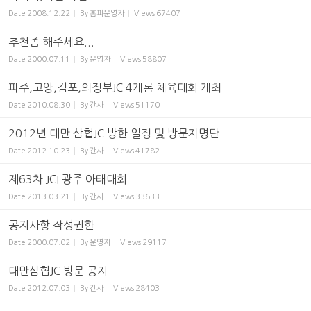
Date
2008.12.22
By
홈피운영자
Views
67407
추천좀 해주세요...
Date
2000.07.11
By
운영자
Views
58807
파주,고양,김포,의정부JC 4개롬 체육대회 개최
Date
2010.08.30
By
간사
Views
51170
2012년 대만 삼협JC 방한 일정 및 방문자명단
Date
2012.10.23
By
간사
Views
41782
제63차 JCI 광주 아태대회
Date
2013.03.21
By
간사
Views
33633
공지사항 작성권한
Date
2000.07.02
By
운영자
Views
29117
대만삼협JC 방문 공지
Date
2012.07.03
By
간사
Views
28403