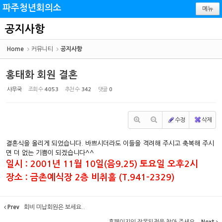
Sketchbook5, 스케치북5
Sketchbook5, 스케치북5
파주청년회의소
메뉴
공지사항
Home
커뮤니티
공지사항
홍태화 회원 결혼
사무국
조회 수
4053
추천 수
342
댓글
0
수정
삭제
결혼식을 올리게 되었습니다. 바쁘시더라도 이들을 격려해 주시고 축복해 주시
면 더 없는 기쁨이 되겠습니다^^
일시 : 2001년 11월 10일(음9.25) 토요일 오후2시
장소 : 금촌예식장 2층 비취홀 (T.941-2329)
Prev
회비 미납회원은 보세요..