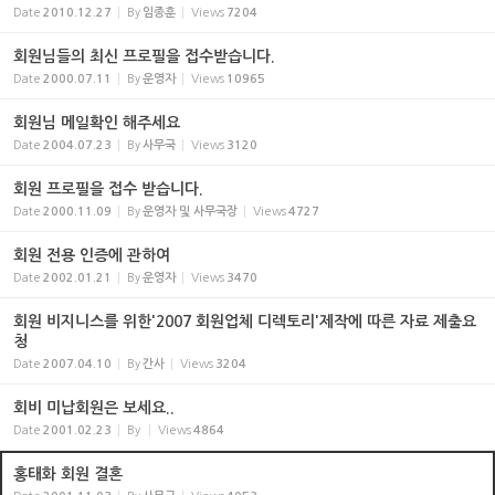
Date
2010.12.27
By
임종훈
Views
7204
회원님들의 최신 프로필을 접수받습니다.
Date
2000.07.11
By
운영자
Views
10965
회원님 메일확인 해주세요
Date
2004.07.23
By
사무국
Views
3120
회원 프로필을 접수 받습니다.
Date
2000.11.09
By
운영자 및 사무국장
Views
4727
회원 전용 인증에 관하여
Date
2002.01.21
By
운영자
Views
3470
회원 비지니스를 위한'2007 회원업체 디렉토리'제작에 따른 자료 제출요
청
Date
2007.04.10
By
간사
Views
3204
회비 미납회원은 보세요..
Date
2001.02.23
By
Views
4864
홍태화 회원 결혼