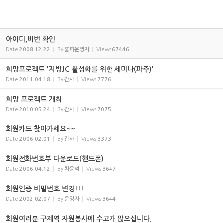
아이디,비번 확인
Date
2008.12.22
By
홈피운영자
Views
67446
희망프로젝트 '지방JC 활성화를 위한 세미나(파주)'
Date
2011.04.18
By
간사
Views
7776
희망 프로젝트 개최
Date
2010.05.24
By
간사
Views
7075
회원카드 찾아가세요~~
Date
2006.02.01
By
간사
Views
3373
회원전화번호부 다운로드(핸드폰)
Date
2006.04.12
By
차윤석
Views
3647
회원인증 비밀번호 변경!!!
Date
2002.02.07
By
운영자
Views
3644
회원여러분 구제역 자원봉사에 수고가 많으십니다.