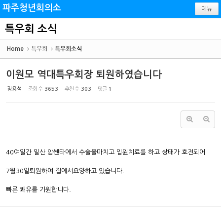
Sketchbook5, 스케치북5
Sketchbook5, 스케치북5
파주청년회의소
메뉴
특우회 소식
Home
특우회
특우회소식
이원모 역대특우회장 퇴원하였습니다
장용석
조회 수
3653
추천 수
303
댓글
1
40여일간 일산 암쎈타에서 수술을마치고 입원치료를 하고 상태가 호전되어
7월30일퇴원하여 집에서요양하고 있습니다.
빠른 쾌유를 기원합니다.