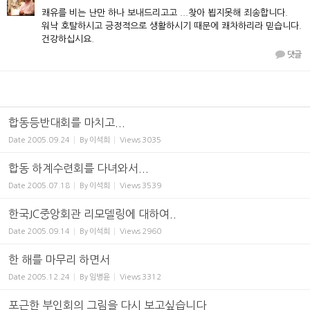
쾌유를 비는 난만 하나 보내드리고고 ...찾아 뵙지못해 죄송합니다.
워낙 호탈하시고 긍정적으로 생활하시기 때문에 쾌차하리라 믿습니다.
건강하십시요.
댓글
합동등반대회를 마치고...
Date
2005.09.24
By
이석희
Views
3035
합동 하계수련회를 다녀와서...
Date
2005.07.18
By
이석희
Views
3539
한국JC중앙회관 리모델링에 대하여..
Date
2005.09.14
By
이석희
Views
2960
한 해를 마무리 하면서
Date
2005.12.24
By
임병윤
Views
3312
포근한 부인회의 그림을 다시 보고싶습니다