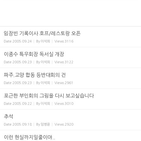
임장빈 기록이사 호프/레스토랑 오픈
Date
2005.09.24
By
이석희
Views
3116
이종수 특우회장 독서실 개장
Date
2005.09.23
By
이석희
Views
3122
파주.고양 합동 등반대회의 건
Date
2005.09.23
By
이석희
Views
2961
포근한 부인회의 그림을 다시 보고싶습니다
Date
2005.09.22
By
이석희
Views
3010
추석
Date
2005.09.18
By
임병윤
Views
2920
이런 현실까지일줄이야..