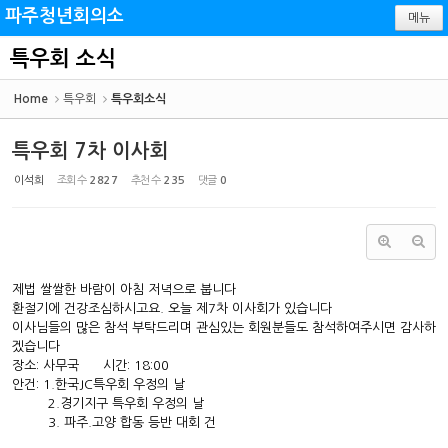
Sketchbook5, 스케치북5
Sketchbook5, 스케치북5
파주청년회의소
메뉴
특우회 소식
Home
특우회
특우회소식
특우회 7차 이사회
이석희
조회 수
2827
추천 수
235
댓글
0
제법 쌀쌀한 바람이 아침 저녁으로 붑니다
환절기에 건강조심하시고요. 오늘 제7차 이사회가 있습니다
이사님들의 많은 참석 부탁드리며 관심있는 회원분들도 참석하여주시면 감사하
겠습니다
장소: 사무국 시간: 18:00
안건: 1.한국JC특우회 우정의 날
2.경기지구 특우회 우정의 날
3. 파주.고양 합동 등반 대회 건