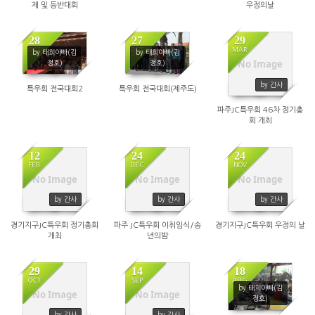
제 및 등반대회
우정의날
28
27
29
OCT
OCT
MAR
by 태희아빠(김
by 태희아빠(김
No Image
정호)
정호)
3970
3634
3605
by 간사
특우회 전국대회2
특우회 전국대회(제주도)
파주JC특우회 46차 정기총
회 개최
12
24
24
FEB
DEC
NOV
No Image
No Image
No Image
3895
4402
3975
by 간사
by 간사
by 간사
경기지구JC특우회 정기총회
파주 JC특우회 이취임식/송
경기지구JC특우회 우정의 날
개최
년의밤
29
14
18
OCT
SEP
AUG
by 태희아빠(김
No Image
No Image
3916
3334
4933
정호)
by 간사
by 간사