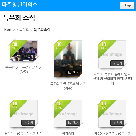
Sketchbook5, 스케치북5
Sketchbook5, 스케치북5
파주청년회의소
메뉴
특우회 소식
Home
특우회
특우회소식
30
30
18
OCT
OCT
APR
No Image
2101
2030
2046
by 간사
by 간사
특우회 전국 우정의날 사진
(광주)
by 간사
파주JC 특우회 월례회 및 시
산제 겸 신입회원 환영등반대
회
특우회 전국 우정의날 사진
(광주)
18
18
18
APR
APR
NOV
No Image
No Image
No Image
1869
1800
3079
by 간사
by 간사
by 간사
경기지구JC특우산악회 시산
정기총회
제20차 경기지구JC특우회