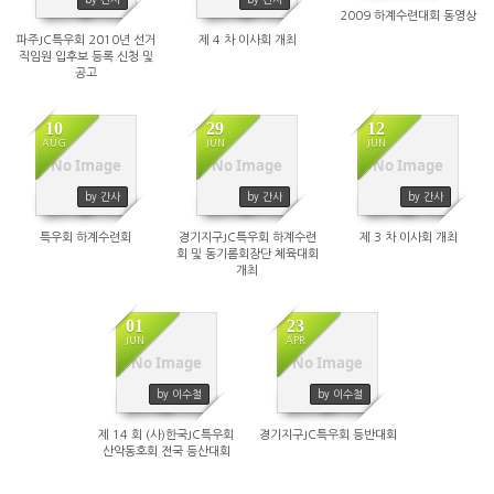
2009 하계수련대회 동영상
파주JC특우회 2010년 선거
제 4 차 이사회 개최
직임원 입후보 등록 신청 및
공고
10
29
12
AUG
JUN
JUN
No Image
No Image
No Image
3730
3670
3711
by 간사
by 간사
by 간사
특우회 하계수련회
경기지구JC특우회 하계수련
제 3 차 이사회 개최
회 및 동기롬회장단 체육대회
개최
01
23
JUN
APR
No Image
No Image
4103
4379
by 이수철
by 이수철
제 14 회 (사)한국JC특우회
경기지구JC특우회 등반대회
산악동호회 전국 등산대회