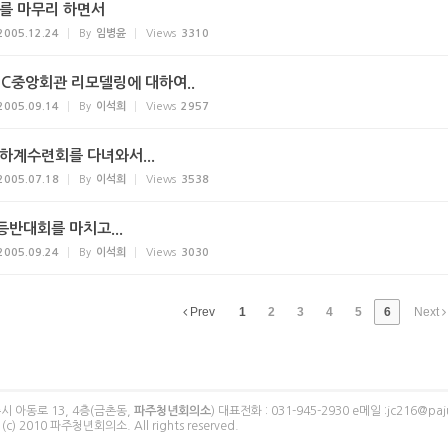
해를 마무리 하면서
2005.12.24
By
임병윤
Views
3310
JC중앙회관 리모델링에 대하여..
2005.09.14
By
이석희
Views
2957
 하계수련회를 다녀와서...
2005.07.18
By
이석희
Views
3538
등반대회를 마치고...
2005.09.24
By
이석희
Views
3030
Prev
1
2
3
4
5
6
Next
시 아동로 13, 4층(금촌동,
파주청년회의소
)
대표전화 : 031-945-2930
e메일 :jc216@paju
t (c) 2010 파주청년회의소.
All rights reserved.