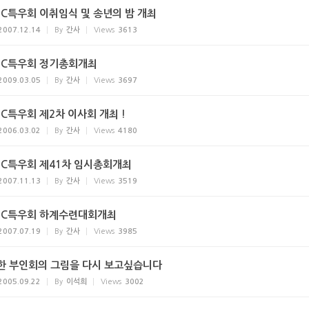
JC특우회 이취임식 및 송년의 밤 개최
2007.12.14
By
간사
Views
3613
JC특우회 정기총회개최
2009.03.05
By
간사
Views
3697
C특우회 제2차 이사회 개최 !
2006.03.02
By
간사
Views
4180
JC특우회 제41차 임시총회개최
2007.11.13
By
간사
Views
3519
JC특우회 하계수련대회개최
2007.07.19
By
간사
Views
3985
한 부인회의 그림을 다시 보고싶습니다
2005.09.22
By
이석희
Views
3002