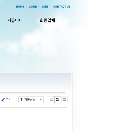
커뮤니티
회원업체
T
쓰기
기본글꼴
Li
Zi
G
s
n
al
t
e
le
ry