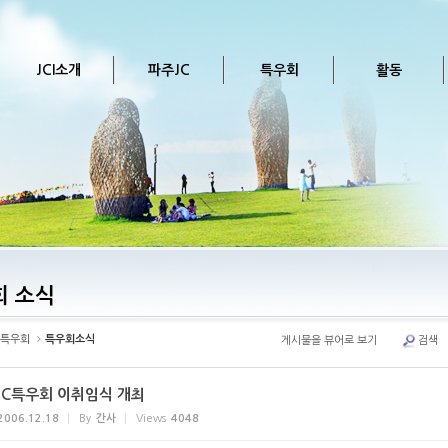
JCI소개
파주JC
특우회
활동
회 소식
특우회
특우회소식
게시물을 뷰어로 보기
검색
JC특우회 이취임식 개최
2006.12.18
By
간사
Views
4048