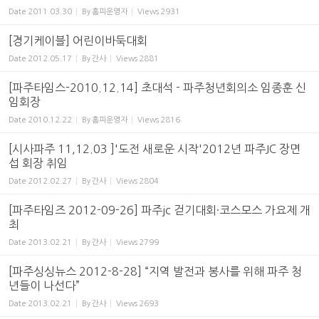
Date
2011.03.30
By
홈피운영자
Views
2931
[경기케이블] 어린이바둑대회
Date
2012.05.17
By
간사
Views
2881
[파주타임스-2010.12.14] 초대석 - 파주청년회의소 임종훈 신
임회장
Date
2010.12.22
By
홈피운영자
Views
2816
[시사파주 11,12.03 ]'도전 새로운 시작'2012년 파주JC 장면
섭 회장 취임
Date
2012.02.27
By
간사
Views
2804
[파주타임즈 2012-09-26] 파주jc 걷기대회·코스모스 가요제 개
최
Date
2013.02.21
By
간사
Views
2799
[파주싱싱뉴스 2012-8-28] “지역 발전과 봉사를 위해 파주 청
년들이 나선다”
Date
2013.02.21
By
간사
Views
2693