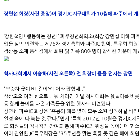
장면섭 회장(사진 중앙)이 경기JC지구대회가 10월에 파주에서 
‘강한책임! 행동하는 청년!’ 파주청년회의소(회장 장면섭 이하 파주J
업을 심의 의결하는 제76차 정기총회와 파주JC 현역, 특우회 회
검산동 소재 음식점에서 회원 및 가족 80여명이 참석한 가운데 개
척사대회에서 이승하(사진 오른쪽) 전 회장이 윷을 던지는 장면
“으랏차 윷이요! 걸이요! 어라 잡혔네..”
삼삼오오 여러 팀으로 나눠 치러진 이날 척사대회는 윷놀이를 비롯
등 함께 놀이를 나온 가족들을 위한 행사도 먀련됐다.
장면섭 파주JC 회장은 “흑룡의 해를 맞아 모두 소원 성취하길 바
열정 속에 다 녹는 것 같다.”면서 “특히 2012년 10월은 경기J
로 회원들의 적극적인 참여를 통해 파주JC의 위상을 높이는데 힘쓰
이어 권영환 JC특우회장은 “35주년을 맞는 흑룡 뜻 깊은 해에 