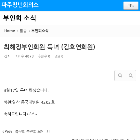
Sketchbook5, 스케치북5
Sketchbook5, 스케치북5
파주청년회의소
메뉴
부인회 소식
Home
활동
부인회소식
최혜정부인회원 득녀 (김호연회원)
간사
조회 수
4073
추천 수
0
댓글
0
3월17일 득녀 하셨습니다.
병원:일산 동국대병원 4202호
축하드립니다*^^*
Prev
특우회 부인회 모임 !!!