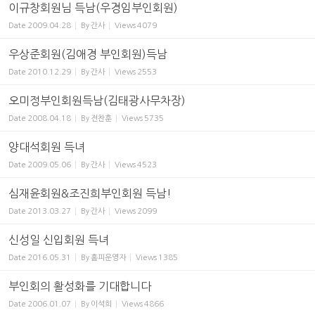
이규창회원님 득남(우경임부인회원)
Date
2009.04.28
By
간사
Views
4079
우상준회원(김애경 부인회원)득남
Date
2010.12.29
By
간사
Views
2553
오미정부인회원득남(김태광사무차장)
Date
2008.04.18
By
전찬훈
Views
5735
양대석회원 득녀
Date
2009.05.06
By
간사
Views
4523
심재윤회원&조진희부인회원 득남!
Date
2013.03.27
By
간사
Views
2099
신성일 신입회원 득녀
Date
2016.05.31
By
홈피운영자
Views
1385
부인회의 활성화를 기대합니다
Date
2006.01.07
By
이석희
Views
4866