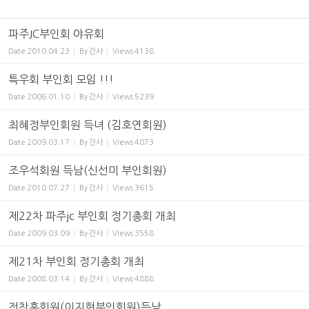
파주JC부인회 야유회
Date
2010.04.23
By
간사
Views
4138
특우회 부인회 모임 !!!
Date
2006.01.10
By
간사
Views
5239
최혜정부인회원 득녀 (김호연회원)
Date
2009.03.17
By
간사
Views
4073
조우석회원 득남(신선미 부인회원)
Date
2010.07.27
By
간사
Views
3615
제22차 파주jc 부인회 정기총회 개최
Date
2009.03.09
By
간사
Views
3558
제21차 부인회 정기총회 개최
Date
2008.03.14
By
간사
Views
4888
전찬훈회원(이지현부인회원)득남