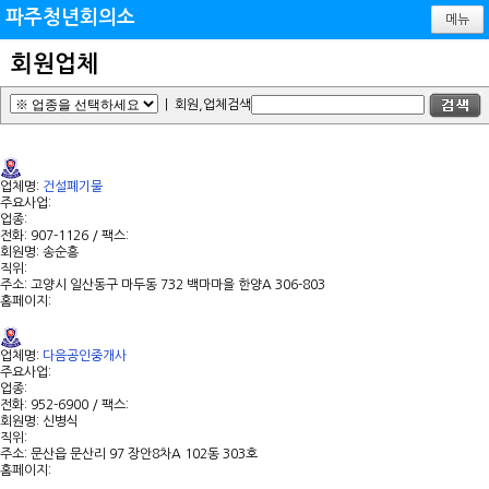
파주청년회의소
메뉴
회원업체
| 회원,업체검색
업체명:
건설폐기물
주요사업:
업종:
전화: 907-1126 / 팩스:
회원명: 송순흥
직위:
주소: 고양시 일산동구 마두동 732 백마마을 한양A 306-803
홈페이지:
업체명:
다음공인중개사
주요사업:
업종:
전화: 952-6900 / 팩스:
회원명: 신병식
직위:
주소: 문산읍 문산리 97 장안8차A 102동 303호
홈페이지: