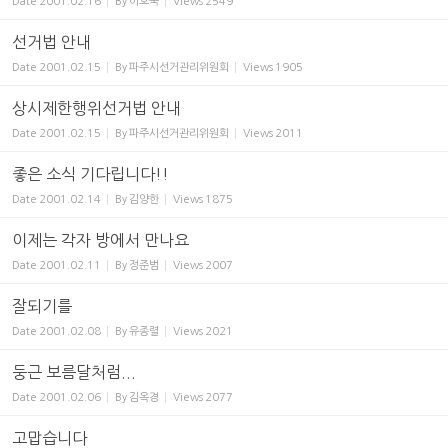
Date
2001.02.16
By
이호국
Views
2549
선거법 안내
Date
2001.02.15
By
파주시선거관리위원회
Views
1905
상시제한행위선거법 안내
Date
2001.02.15
By
파주시선거관리위원회
Views
2011
좋은 소식 기다립니다!!
Date
2001.02.14
By
김양한
Views
1875
이제는 각자 방에서 만나요
Date
2001.02.11
By
정준범
Views
2007
잘되기를
Date
2001.02.08
By
유종렬
Views
2021
둥근 보름달처럼...
Date
2001.02.06
By
김옥경
Views
2077
고맙습니다