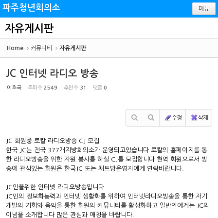
Sketchbook5, 스케치북5
Sketchbook5, 스케치북5
파주청년회의소
메뉴
자유게시판
Home
커뮤니티
자유게시판
JC 인터넷 라디오 방송
이호국
조회 수
2549
추천 수
31
댓글
0
수정
삭제
JC 회원중 로칼 라디오방송 CJ 모집
한국 JC는 전국 377개지방회의소가 운영되고있습니다 로칼의 홈페이지를 통
한 라디오방송을 위한 자원 봉사를 하실 CJ를 모집합니다 현역 회원으로서 방
송에 관심있는 회원은 한국JC 또는 채트방운영자에게 연락바랍니다.
JC인을위한 인터넷 라디오방송입니다
JC인의 정보화능력과 인터넷 생활화를 위하여 인터넷라디오방송을 통한 자기
개발의 기회와 음악을 통한 회원의 커뮤니티를 활성화하고 일반인에게는 JC의
이념을 소개합니다 많은 관심과 애청을 바랍니다.