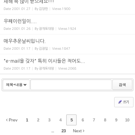
새해 복 많이 받으세요!!!
Date
2001.01.27
By
김양한
Views
1900
우째이런일이....
Date
2001.01.26
By
광개토대왕
Views
1924
매우추운날씨입니다.
Date
2001.01.17
By
김광일
Views
1847
"e-mail을 갖자" 특히 이사들은 적어도...
Date
2001.01.17
By
광개토대왕
Views
2068
검색
쓰기
Prev
1
2
3
4
5
6
7
8
9
10
...
23
Next