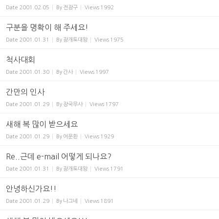
Date
2001.02.05
By
전광구
Views
1992
구분을 명확이 해 주세요!
Date
2001.01.31
By
광개토대왕
Views
1975
척사대회
Date
2001.01.30
By
간사
Views
1997
간만의 인사
Date
2001.01.29
By
장국무사
Views
1797
새해 복 많이 받으세요
Date
2001.01.29
By
어문환
Views
1929
Re..근데 e-mail 어떻게 되나요?
Date
2001.01.31
By
광개토대왕
Views
1791
안녕하신가요!!
Date
2001.01.29
By
나그네
Views
1891