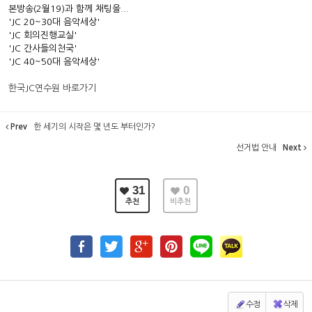
본방송(2월19)과 함께 채팅을...
'JC 20~30대 음악세상'
'JC 회의진행교실'
'JC 간사들의천국'
'JC 40~50대 음악세상'
한국JC연수원 바로가기
Prev
한 세기의 시작은 몇 년도 부터인가?
선거법 안내
Next
31
0
추천
비추천
수정
삭제