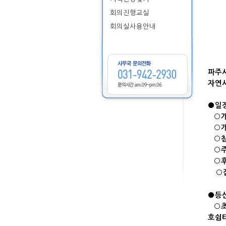
회의진행교실
회의실사용안내
파주시
자연
●일정
○개회 
○개회
○참여
○주
○후 
○접
●등산
○초호
호쉼