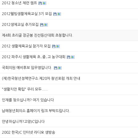
2012 청소년 체련 캠프
2012웰빙생활체육교실 3기 모집
2012생체교실 추가모집
제4회 초리골 장군봉 친선등산대회 초청합니다.
2012 생활체육교실 참가자 모집
2012 파주시 생활체육 초․중․고 농구대회
국회의원 예비후보 임우영입니다.
(재)한국청년정책연구소 제20차 청년포럼 개최 안내
"생활치안 확립" 우리 모두.....
인재를 찾으십니까? 여기 있습니다
남해청년회의소 홈페이지 링크 부탁드립니다.
안녕하십니까?고양JC입니다
2002 한국JC 인터넷 라디오 생방송