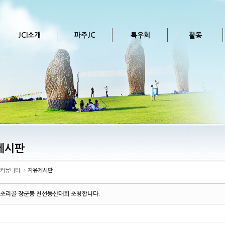
JCI소개
파주JC
특우회
활동
게시판
커뮤니티
자유게시판
 초리골 장군봉 친선등산대회 초청합니다.