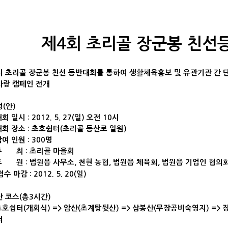
제4회 초리골 장군봉 친선
 초리골 장군봉 친선 등반대회를 통하여 생활체육홍보 및 유관기관 간 
사랑 캠페인 전개
(안)
일시 : 2012. 5. 27(일) 오전 10시
 장소 : 초호쉼터(초리골 등산로 일원)
 인원 : 300명
 최 : 초리골 마을회
원 : 법원읍 사무소, 천현 농협, 법원읍 체육회, 법원읍 기업인 협의
수 마감 : 2012. 5. 20(일)
 코스(총3시간)
쉼터(개회식) => 암산(초계탕뒷산) => 삼봉산(무장공비숙영지) => 장군
터