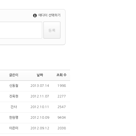
에디터 선택하기
글쓴이
날짜
조회 수
신동철
2013.07.14
1998
진욱현
2012.11.07
2277
간사
2012.10.11
2547
한원평
2012.10.09
9404
이은미
2012.09.12
2038