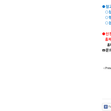
●참
○참
○행
○점
●신
홈페
홈페이
☎문의
01
Pre
Fa