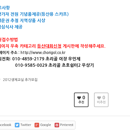
고사항
가자 전원 기념품제공(등산용 스카프)
운권 추첨 지역상품 시상
심식사 제공
청접수방법
이지 우축 카테고리
등산대회신청
게시판에 작성해주세요.
지 주소 :
http://www.chorigol.co.kr
전화: 010-4859-2179 초리골 이장 우민제
0-9585-0029 초리골 초호쉼터2 우상기
v
2012생체교실 추가모집
0
0
추천
비추천
cebook
Twitter
Google
Pinterest