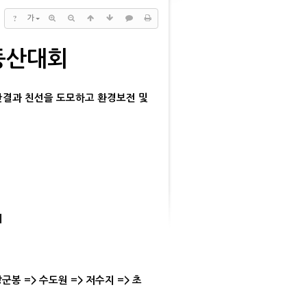
?
가
등산대회
단결과 친선을 도모하고 환경보전 및
회
봉 => 수도원 => 저수지 => 초