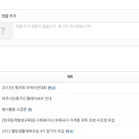
댓글 쓰기
?
댓글 쓰기 권한이 없습니다. 로그인 하시겠습니까?
제목
2013년 특우회 하계수련대회
파주시민축구단 플레이오프 안내
봉사활동 소감문
[한국원격평생교육원] 사회복지사/보육교사 자격증 취득 과정 수강생 모집
2012 웰빙생활체육교실 4기 참가자 모집