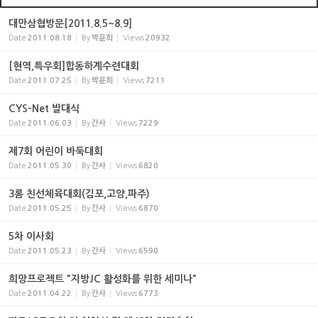
대만삼협방문[2011.8.5~8.9]
Date
2011.08.18
By
박윤희
Views
20932
[현역,특우회]합동하계수련대회
Date
2011.07.25
By
박윤희
Views
7211
CYS-Net 발대식
Date
2011.06.03
By
간사
Views
7229
제7회 어린이 바둑대회
Date
2011.05.30
By
간사
Views
6820
3롬 친선체육대회(김포,고양,파주)
Date
2011.05.25
By
간사
Views
6870
5차 이사회
Date
2011.05.23
By
간사
Views
6590
희망프로젝트 "지방JC 활성화를 위한 세미나"
Date
2011.04.22
By
간사
Views
6773