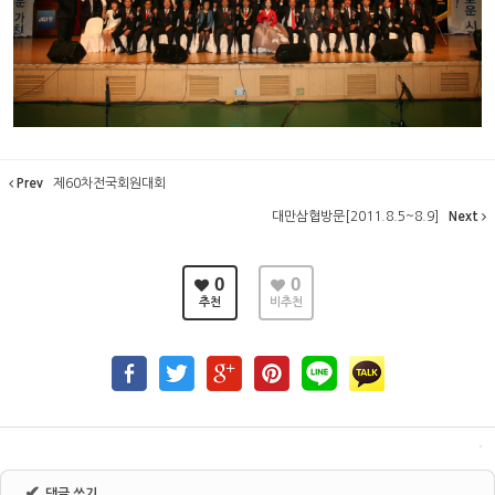
Prev
제60차전국회원대회
대만삼협방문[2011.8.5~8.9]
Next
0
0
추천
비추천
✔
댓글 쓰기