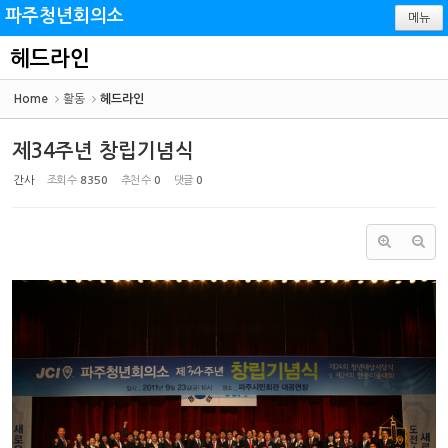
Sketchbook5, 스케치북5
Sketchbook5, 스케치북5
파주청년회의소
메뉴
헤드라인
Home
활동
헤드라인
제34주년 창립기념식
간사
조회 수
8350
추천 수
0
댓글
0