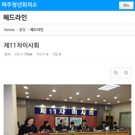
Sketchbook5, 스케치북5
Sketchbook5, 스케치북5
파주청년회의소
메뉴
헤드라인
Home
활동
헤드라인
제11차이사회
간사
조회 수
7566
추천 수
0
댓글
0