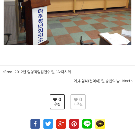
Prev
2012년 임명직임원연수 및 1차아시회
이,취임식(전역식) 및 송년의 밤
Next
0
0
추천
비추천