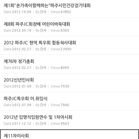
제1회"온가족이함께하는"파주시민건강걷기대회
Date
2012.10.09
By
간사
Views
43852
제8회 파주JC회장배 어린이바둑대회
Date
2012.05.14
By
간사
Views
8365
2012 파주JC 현역.특우회 합동척사대회
Date
2012.02.27
By
간사
Views
23990
제76차 정기총회
Date
2012.02.27
By
간사
Views
8065
2012신년인사회
Date
2012.01.09
By
간사
Views
7939
파주JC특우회 이.취임식
Date
2012.01.09
By
간사
Views
7946
2012년 임명직임원연수 및 1차아시회
Date
2011.12.12
By
간사
Views
9563
제11차이사회