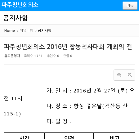
Sketchbook5, 스케치북5
Sketchbook5, 스케치북5
파주청년회의소
메뉴
공지사항
Home
커뮤니티
공지사항
파주청년회의소 2016년 합동척사대회 개최의 건
홈피운영자
조회 수
1761
추천 수
0
댓글
0
가
.
일 시
: 2016
년
2
월
27
일
(
토
)
오
전
11
시
나
.
장 소
:
항상 좋은날
(
검산동 산
115-1)
다
.
일 정
:
시간
일정
비고