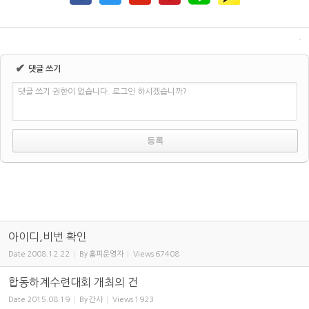
✔
댓글 쓰기
댓글 쓰기 권한이 없습니다. 로그인 하시겠습니까?
아이디,비번 확인
Date
2008.12.22
By
홈피운영자
Views
67408
합동하계수련대회 개최의 건
Date
2015.08.19
By
간사
Views
1923