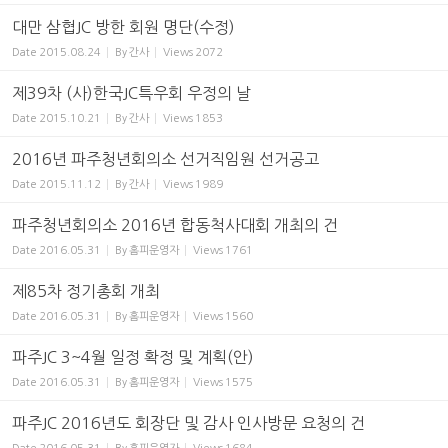
대만 삼협JC 방한 회원 명단(수정)
Date
2015.08.24
By
간사
Views
2072
제39차 (사)한국JC특우회 우정의 날
Date
2015.10.21
By
간사
Views
1853
2016년 파주청년회의소 선거직임원 선거공고
Date
2015.11.12
By
간사
Views
1989
파주청년회의소 2016년 합동척사대회 개최의 건
Date
2016.05.31
By
홈피운영자
Views
1761
제85차 정기총회 개최
Date
2016.05.31
By
홈피운영자
Views
1560
파주JC 3~4월 일정 확정 및 계획(안)
Date
2016.05.31
By
홈피운영자
Views
1575
파주JC 2016년도 회장단 및 감사 인사방문 요청의 건