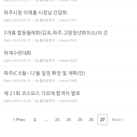
Date
2016.05.31
By
홈피운영자
Views
1684
파주시청 이재홍 시장님 간담회
Date
2016.05.31
By
홈피운영자
Views
2341
3개롬 합동월례회(김포,파주,고양청년회의소)의 건
Date
2016.05.31
By
홈피운영자
Views
4591
하계수련대회
Date
2016.06.10
By
홈피운영자
Views
3802
파주JC 6월~12월 일정 확정 및 계획(안)
Date
2016.06.21
By
홈피운영자
Views
3965
제 21회 코스모스 가요제 합격자 발표
Date
2016.10.04
By
홈피운영자
Views
4040
Prev
1
...
23
24
25
26
27
Next