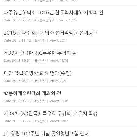
Date
2016.05.31
By
홈피운영자
Views
1588
파주청년회의소 2016년 합동척사대회 개최의 건
Date
2016.05.31
By
홈피운영자
Views
1775
2016년 파주청년회의소 선거직임원 선거공고
Date
2015.11.12
By
간사
Views
2011
제39차 (사)한국JC특우회 우정의 날
Date
2015.10.21
By
간사
Views
1876
대만 삼협JC 방한 회원 명단(수정)
Date
2015.08.24
By
간사
Views
2091
합동하계수련대회 개최의 건
Date
2015.08.19
By
간사
Views
1936
제39차 (사)한국JC특우회 우정의 날 유치 확정
Date
2015.05.26
By
간사
Views
1887
JCI 창립 100주년 기념 통일청년포럼 안내