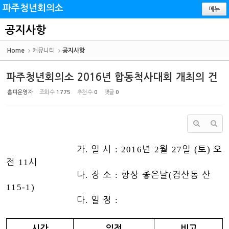
Sketchbook5, 스케치북5
Sketchbook5, 스케치북5
파주청년회의소
메뉴
공지사항
Home
커뮤니티
공지사항
파주청년회의소 2016년 합동척사대회 개최의 건
홈피운영자
조회 수
1775
추천 수
0
댓글
0
가
.
일 시
: 2016
년
2
월
27
일
(
토
)
오
전
11
시
나
.
장 소
:
항상 좋은날
(
검산동 산
115-1)
다
.
일 정
:
시간
일정
비고