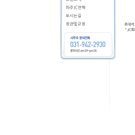
파주JC연혁
오시는길
정관및규정
초대석
＂JC