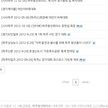
[시사파주 12.02.05] 파주청년회의소, 제76차 정기총회 및 척사대회
[경기케이블] 어린이바둑대회
[시사파주 2012-05-08 ]파주JCI회장배 어린이 바둑대회
[시사파주 2012-10-18] <인터뷰>파주청년회의소 장면섭 회장
[경기도민일보 2012-9-23] 제 1회 파주 시민 걷기 대회
[파주싱싱뉴스 2012-8-28] “지역 발전과 봉사를 위해 파주 청년들이 나선다”
[파주신문 2012-9-26] 운정신도시 ‘가온호수공원’ 축제 한마당
[파주타임즈 2012-09-26] 파주jc 걷기대회·코스모스 가요제 개최
색
Prev
1
Next
시 아동로 13, 4층(금촌동,
파주청년회의소
)
대표전화 : 031-945-2930
e메일 :jc216@paju