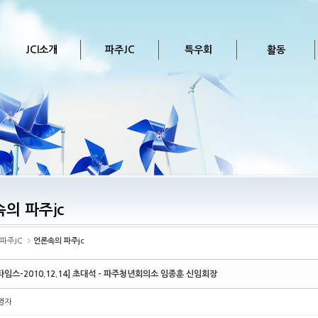
JCI소개
파주JC
특우회
활동
의 파주jc
파주JC
언론속의 파주jc
타임스-2010.12.14] 초대석 - 파주청년회의소 임종훈 신임회장
영자