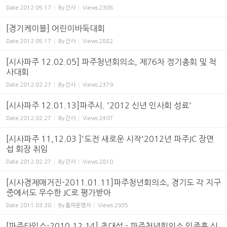
Date
2012.05.17
By
간사
Views
2308
[경기케이블] 어린이바둑대회
Date
2012.05.17
By
간사
Views
2882
[시사파주 12.02.05] 파주청년회의소, 제76차 정기총회 및 척
사대회
Date
2012.02.27
By
간사
Views
2379
[시사파주 12.01.13]파주시. '2012 신년 인사회 성료'
Date
2012.02.27
By
간사
Views
2407
[시사파주 11,12.03 ]'도전 새로운 시작'2012년 파주JC 장면
섭 회장 취임
Date
2012.02.27
By
간사
Views
2810
[시사경제매거진-2011.01.11]파주청년회의소, 경기도 각 지구
중에서도 우수한 JC로 평가받아
Date
2011.03.30
By
홈피운영자
Views
2935
[파주타임스-2010.12.14] 초대석 - 파주청년회의소 임종훈 신