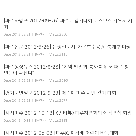
[파주타임즈 2012-09-26] 파주jc 걷기대회·코스모스 가요제 개
최
Date
2013.02.21
By
간사
Views
2805
[파주신문 2012-9-26] 운정신도시 ‘가온호수공원’ 축제 한마당
Date
2013.02.21
By
간사
Views
3113
[파주싱싱뉴스 2012-8-28] “지역 발전과 봉사를 위해 파주 청
년들이 나선다”
Date
2013.02.21
By
간사
Views
2696
[경기도민일보 2012-9-23] 제 1회 파주 시민 걷기 대회
Date
2013.02.21
By
간사
Views
2377
[시사파주 2012-10-18] <인터뷰>파주청년회의소 장면섭 회장
Date
2012.10.31
By
간사
Views
2661
[시사파주 2012-05-08 ]파주JCI회장배 어린이 바둑대회