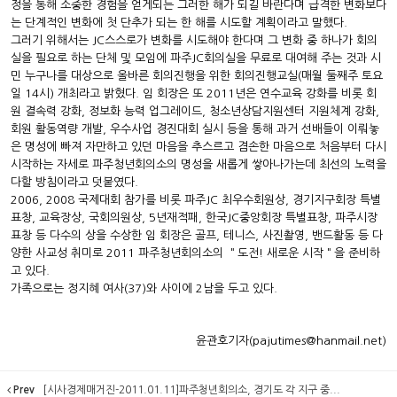
정을 통해 소중한 경험을 얻게되는 그러한 해가 되길 바란다며 급격한 변화보다
는 단계적인 변화에 첫 단추가 되는 한 해를 시도할 계획이라고 말했다.
그러기 위해서는 JC스스로가 변화를 시도해야 한다며 그 변화 중 하나가 회의
실을 필요로 하는 단체 및 모임에 파주JC회의실을 무료로 대여해 주는 것과 시
민 누구나를 대상으로 올바른 회의진행을 위한 회의진행교실(매월 둘째주 토요
일 14시) 개최라고 밝혔다. 임 회장은 또 2011년은 연수교육 강화를 비롯 회
원 결속력 강화, 정보화 능력 업그레이드, 청소년상담지원센터 지원체계 강화,
회원 활동역량 개발, 우수사업 경진대회 실시 등을 통해 과거 선배들이 이뤄놓
은 명성에 빠져 자만하고 있던 마음을 추스르고 겸손한 마음으로 처음부터 다시
시작하는 자세로 파주청년회의소의 명성을 새롭게 쌓아나가는데 최선의 노력을
다할 방침이라고 덧붙였다.
2006, 2008 국제대회 참가를 비롯 파주JC 최우수회원상, 경기지구회장 특별
표창, 교육장상, 국회의원상, 5년재적패, 한국JC중앙회장 특별표창, 파주시장
표창 등 다수의 상을 수상한 임 회장은 골프, 테니스, 사진촬영, 밴드활동 등 다
양한 사교성 취미로 2011 파주청년회의소의 ＂도전! 새로운 시작＂을 준비하
고 있다.
가족으로는 정지혜 여사(37)와 사이에 2남을 두고 있다.
윤관호기자(pajutimes@hanmail.net)
Prev
[시사경제매거진-2011.01.11]파주청년회의소, 경기도 각 지구 중...