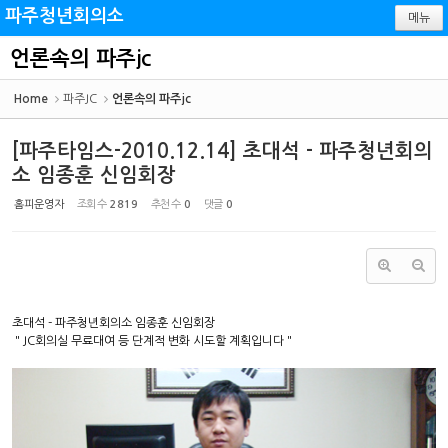
Sketchbook5, 스케치북5
Sketchbook5, 스케치북5
파주청년회의소
메뉴
언론속의 파주jc
Home
파주JC
언론속의 파주jc
[파주타임스-2010.12.14] 초대석 - 파주청년회의
소 임종훈 신임회장
홈피운영자
조회 수
2819
추천 수
0
댓글
0
초대석 - 파주청년회의소 임종훈 신임회장
＂JC회의실 무료대여 등 단계적 변화 시도할 계획입니다＂