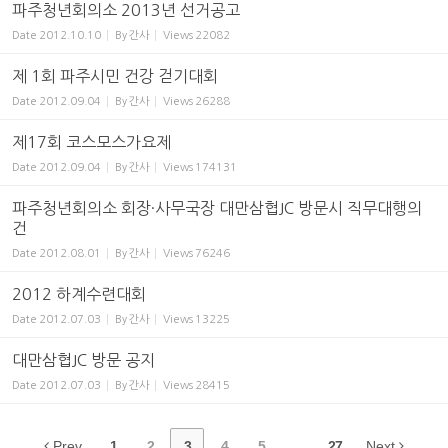
파주청년회의소 2013년 선거공고
Date
2012.10.10
By
간사
Views
22082
제 1회 파주시민 건강 걷기대회
Date
2012.09.04
By
간사
Views
26288
제17회 코스모스가요제
Date
2012.09.04
By
간사
Views
174131
파주청년회의소 회장·사무국장 대만삼협JC 방문시 직무대행의
건
Date
2012.08.01
By
간사
Views
76246
2012 하계수련대회
Date
2012.07.03
By
간사
Views
13225
대만삼협JC 방문 공지
Date
2012.07.03
By
간사
Views
28415
Prev
1
2
3
4
5
...
27
Next