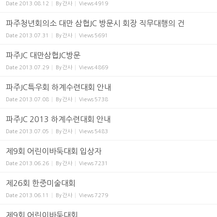
Date
2013.08.12
By
간사
Views
4919
파주청년회의소 대만 삼협JC 방문시 회장 직무대행의 건
Date
2013.07.31
By
간사
Views
5691
파주JC 대만삼협JC방문
Date
2013.07.29
By
간사
Views
4869
파주JC특우회 하계수련대회 안내
Date
2013.07.08
By
간사
Views
5738
파주JC 2013 하계수련대회 안내
Date
2013.07.05
By
간사
Views
5483
제9회 어린이바둑대회 입상자
Date
2013.06.26
By
간사
Views
7231
제26회 한중미술대회
Date
2013.06.11
By
간사
Views
7279
제9회 어린이바둑대회