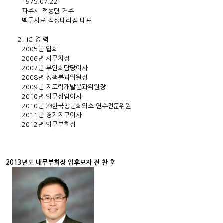
1975.07.22
파주시 적성면 거주
백두사료 적성대리점 대표
2. JC 경 력
2005년 입회
2006년 사무차장
2007년 부인회담당이사
2008년 정책분과위원장
2009년 지도력개발분과위원장
2010년 외무상임이사
2010년 ㈔한국청년회의소 연수전문위원
2011년 경기지구이사
2012년 외무부회장
2013년도 내무부회장 입후보자 전 찬 훈