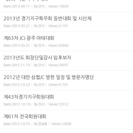
Date
2013.04.11
By
간사
Views
12639
2013년 경기지구특우회 등반대회 및 시산제
Date
2013.03.21
By
간사
Views
21151
제63차 JCI 광주 아태대회
Date
2013.03.21
By
간사
Views
33640
2013년도 회장단및감사 입후보자
Date
2012.11.15
By
간사
Views
23037
2012년 대만 삼협JC 방한 일정 및 방문자명단
Date
2012.10.23
By
간사
Views
41791
제43차경기지구회원대회
Date
2012.10.19
By
간사
Views
12512
제61차 전국회원대회
Date
2012.10.15
By
민상운
Views
12806