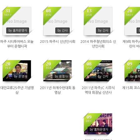
31
08
13
20
MAY
JAN
JAN
MAY
No Image
No Image
No Image
No I
926
1047
3561
1
by 홈피운영자
by 간사
by 간사
파주 시티투어버스 오늘
2015 파주시 신년인사회
2014 파주청년회의소 신
제9회 파주
부터 운행시작
년인사회
린이 
20
20
08
09
FEB
FEB
JAN
DEC
17462
34646
52223
3
by 운영자
by 운영자
by 간사
by 홈
대만교류25주년 기념영
2011년 하계수련대회 동
2011년 파주JC 시무식
제15회 코
상
영상
역대 회장님 신년사
09
DEC
252250
by 홈피운영자