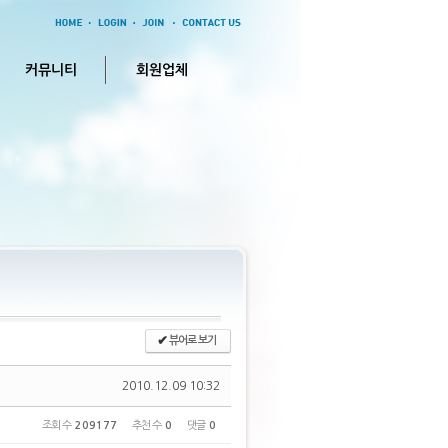
커뮤니티
회원업체
✔
뷰어로 보기
2010.12.09 10:32
조회 수
209177
추천 수
0
댓글
0