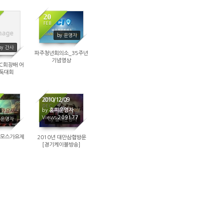
20
FEB
mage
0476
28529
by 운영자
by 간사
파주청년회의소_35주년
기념영상
JC회장배 어
바둑대회
09
2010/12/09
DEC
by
홈피운영자
6137
Views
209177
피운영자
by 홈피운영자
스모스가요제
2010년 대만삼협방문
[경기케이블방송]