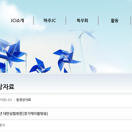
JCI소개
파주JC
특우회
활동
상자료
커뮤니티
동영상자료
0년 대만삼협방문[경기케이블방송]
영자