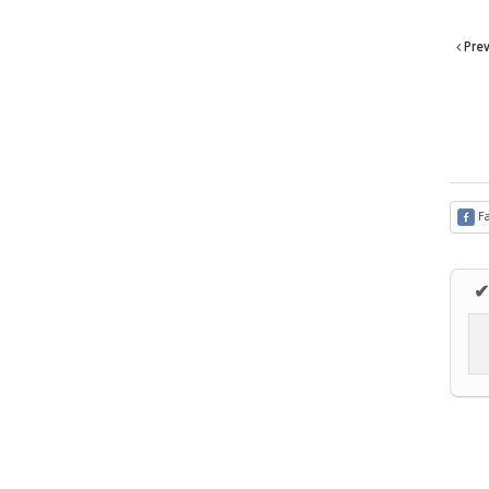
Pre
Fa
✔